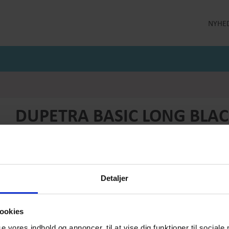
NYHE
LLEKTION
STRØMPEBUKSER
MÅNEDENS GODE TILBUD
 MILDE
STRØMPEBUKSER 60 DEN
JULI MÅNEDS GODE TILBUD
 MILDE ETC
STRØMPEBUKSER 130 DEN
JUNI MÅNEDS GODE TIBUD
NS
MAJ MÅNEDS GODE TILBUD
OLER
DUPETRA BASIC LONG BLA
Produktnummer: BAS-BLU-104-Black
Pris
DKK 299,-
Detaljer
Vælg størrelse:
Vælg antal:
1
ookies
PRODUKTBESKRIVELSE
se vores indhold og annoncer, til at vise dig funktioner til sociale