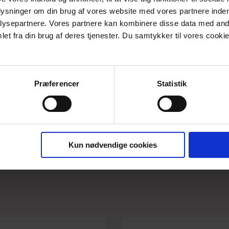
plysninger om din brug af vores website med vores partnere inden
Lækker bluse med rund åben hals med et lille v-foran. Blusen e
ysepartnere. Vores partnere kan kombinere disse data med andr
super lækre Oekotex Standard 100 certificeret viscosejersey.
et fra din brug af deres tjenester. Du samtykker til vores cookie
Materiale: 92% viscose/8% elastan
Vaskes ved 30 grader skånsom vask uden blegemidler og hænget
Perfekt til nederdel og bukser og som den rolige basisbluse und
Præferencer
Statistik
Findes i str. Small - 3xlarge.
Kun nødvendige cookies