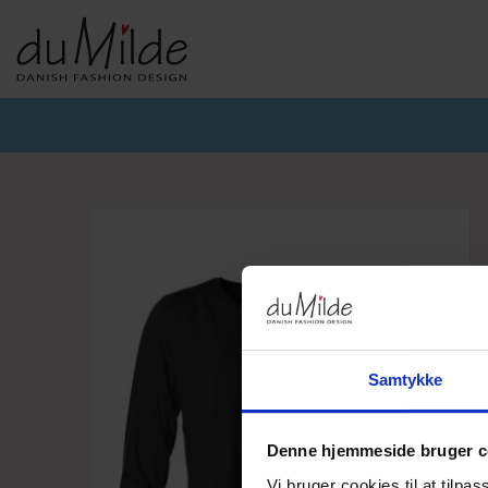
DU MILDE & DU MILDE ETC.
KVIST & HJORD
BASISKO
AW26-DUMILDE
AW26_KVIST&HJORD
BASIS DU
AW26-ETC
BLUSER
BASIS DU
BUKSER
CARDIGA
KJOLER
UNDERKJ
NEDERDELE
ULD
Samtykke
Denne hjemmeside bruger c
Vi bruger cookies til at tilpas