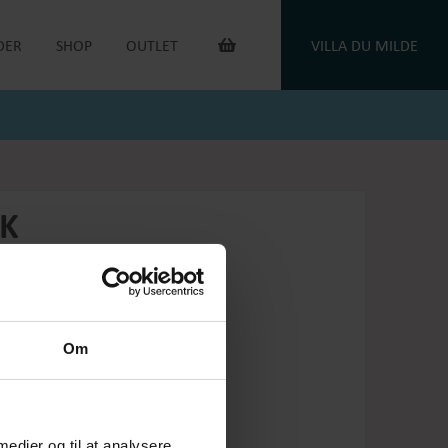
DER
SHOP
OUTLET
VILLA DU MILDE
INTERIØR & ANDET
OUTLET VARER
DUGE
DU MILDE
TOILETTASKER
DU MILDE ETC.
TÆPPER
NATKJOLER & HYGGESÆT
PUDER
ONE OF A KIND
CK
KAFFEVARMERE
SMYKKER
NEGLELAK
HANDSKER
OEJBRO STRIKSOKKER
UNIKASTRIK & OPSKRIFTER
GAVEKORT
Om
PLEJEPRODUKTER
DELIKATESSE
RETURLABEL
 medier og til at analysere