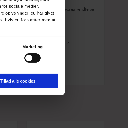
 for sociale medier,
r skåret lige op og ned
og er syet i vores kendte
og
e oplysninger, du har givet
s, hvis du fortsætter med at
ørrer på bøjle.
er farvestålende jakker/cardigans m.v.
Marketing
Tillad alle cookies