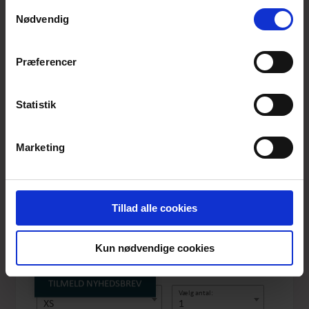
anvende vores hjemmeside.
Samtykkevalg
Nødvendig
Præferencer
Statistik
Marketing
DUBIRGITTE BASIC
BLACK
Tillad alle cookies
Produktnummer: BAS BLU 109
Pris
DKK 299,-
Kun nødvendige cookies
TILMELD NYHEDSBREV
Vælg størrelse:
Vælg antal:
XS
1