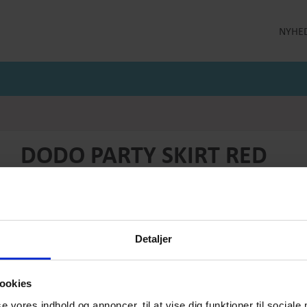
NYHE
LLEKTION
STRØMPEBUKSER
MÅNEDENS GODE TILBUD
 MILDE
STRØMPEBUKSER 60 DEN
JULI MÅNEDS GODE TILBUD
 MILDE ETC
STRØMPEBUKSER 130 DEN
JUNI MÅNEDS GODE TIBUD
NS
MAJ MÅNEDS GODE TILBUD
OLER
DODO PARTY SKIRT RED
Produktnummer: BAS SKI 103
Førpris
DKK 199,-
Pris
DKK 99,-
Detaljer
Vælg størrelse:
Vælg antal:
1
ookies
se vores indhold og annoncer, til at vise dig funktioner til sociale