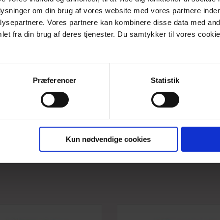
PRODUKTBESKRIVELSE
plysninger om din brug af vores website med vores partnere inden
ysepartnere. Vores partnere kan kombinere disse data med andr
Sæt et partyskirt under dine kjoler og gør dem mere festlige. S
et fra din brug af deres tjenester. Du samtykker til vores cookie
super lækre Oekotex Standard 100 certificeret viscosejersey øve
satinkant.
Vaskes ved 30 grader skånsom vask uden blegmidler og hængetø
Perfekt under kjoler til fest og glade dage.
Præferencer
Statistik
Findes i str. Small - 5xlarge.
Kun nødvendige cookies