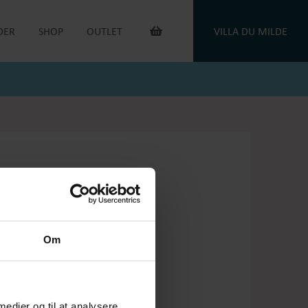
DER
SHOP
OUTLET
VILLA DU MILDE
INTERIØR & ANDET
OUTLET VARER
DUGE
DU MILDE
TOILETTASKER
DU MILDE ETC.
TÆPPER
NATKJOLER & HYGGESÆT
PUDER
ONE OF A KIND
KAFFEVARMERE
SMYKKER
NEGLELAK
HANDSKER
OEJBRO STRIKSOKKER
UNIKASTRIK & OPSKRIFTER
GAVEKORT
Om
PLEJEPRODUKTER
DELIKATESSE
RETURLABEL
 medier og til at analysere