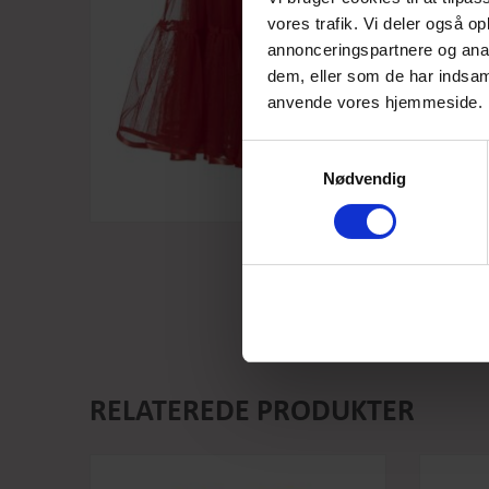
vores trafik. Vi deler også o
annonceringspartnere og anal
dem, eller som de har indsaml
anvende vores hjemmeside.
Samtykkevalg
Nødvendig
RELATEREDE PRODUKTER