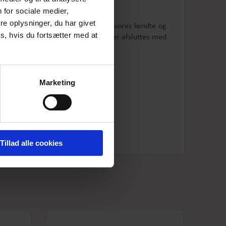
 for sociale medier,
e oplysninger, du har givet
kirtet har let
A-facon og er syet i vores kendte
og
s, hvis du fortsætter med at
rst og har så et tylskørt nederst der afsluttes med
rrer på bøjle.
Marketing
Tillad alle cookies