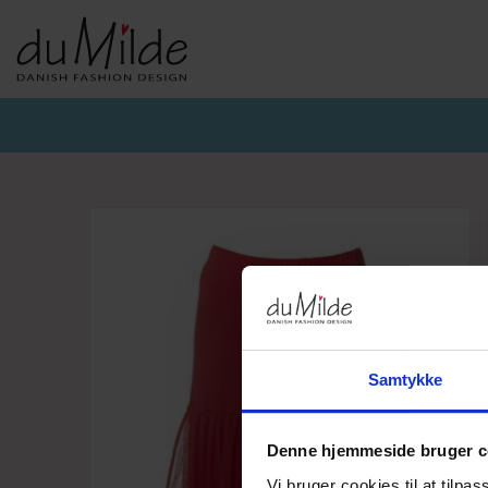
DU MILDE & DU MILDE ETC.
KVIST & HJORD
BASISKO
AW26-DUMILDE
AW26_KVIST&HJORD
BASIS DU
AW26-ETC
BLUSER
BASIS DU
BUKSER
CARDIGA
KJOLER
UNDERKJ
NEDERDELE
ULD
Samtykke
Denne hjemmeside bruger c
Vi bruger cookies til at tilpas