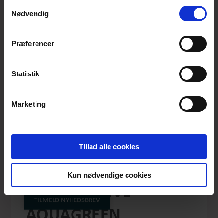
anvende vores hjemmeside.
Samtykkevalg
Nødvendig
Præferencer
Statistik
Marketing
Tillad alle cookies
ALWAYS DUALMINA
Kun nødvendige cookies
SHORT SLEEVE
TILMELD NYHEDSBREV
AQUAGREEN