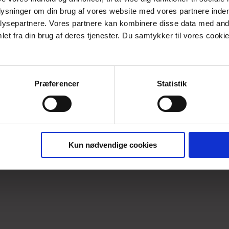
plysninger om din brug af vores website med vores partnere inden
Lækker bluse med rund båd hals. Blusen er skåret med let 
ysepartnere. Vores partnere kan kombinere disse data med andr
Oekotex Standard 100 certificeret viscosejersey.
et fra din brug af deres tjenester. Du samtykker til vores cookie
Materiale: 92% viscose/8% elastan (STeP by Oekotex certificeret 
Vaskes ved 30 grader skånsom vask uden blegmidler og hængetø
Perfekt til nederdel og bukser og som den rolige basisbluse und
Præferencer
Statistik
Findes i str. Small - 3xlarge.
Kun nødvendige cookies