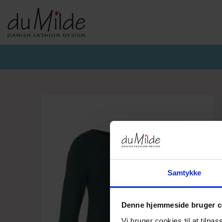
DU MILDE & DU MILDE ETC.
KVIST & HJORD
BASISKO
AW26-DUMILDE
AW26_KVIST&HJORD
BASIS DU
AW26-ETC
BLUSER
BASIS DU
BUKSER
CARDIGA
KJOLER
UNDERKJ
NEDERDELE
ULD
Samtykke
Denne hjemmeside bruger c
Vi bruger cookies til at tilpas