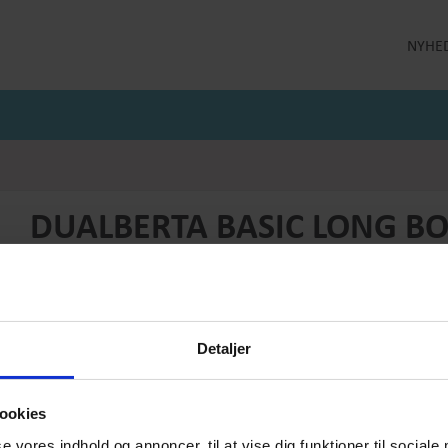
NYHE
LLEKTION
STRØMPEBUKSER
MÅNEDENS GODE TILBUD
 MILDE
STRØMPEBUKSER 60 DEN
JULI MÅNEDS GODE TILBUD
 MILDE ETC
STRØMPEBUKSER 130 DEN
JUNI MÅNEDS GODE TIBUD
NS
MAJ MÅNEDS GODE TILBUD
OLER
DUALBERTA BASIC LONG B
Produktnummer: BAS-BLU-1103-BoGr
Pris
DKK 439,-
Detaljer
Vælg størrelse:
Vælg antal:
1
ookies
PRODUKTBESKRIVELSE
se vores indhold og annoncer, til at vise dig funktioner til sociale