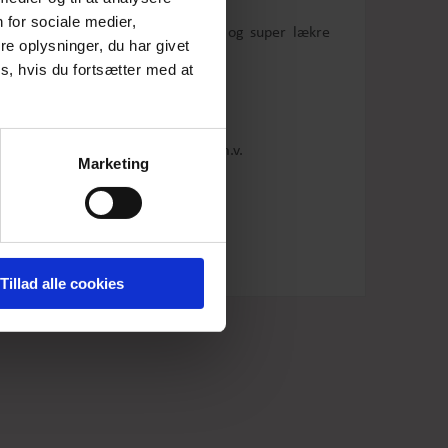
 for sociale medier,
A-facon
og er syet i vores kendte
og super lækre
e oplysninger, du har givet
s, hvis du fortsætter med at
stof).
rrer på bøjle.
er farvestålende jakker/cardigans m.v.
Marketing
Tillad alle cookies