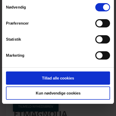
anvende vores hjemmeside.
Samtykkevalg
Nødvendig
Præferencer
Statistik
Marketing
Tillad alle cookies
THE OCEAN IS
Kun nødvendige cookies
WAITING
TILMELD NYHEDSBREV
ETMAGNOLIA