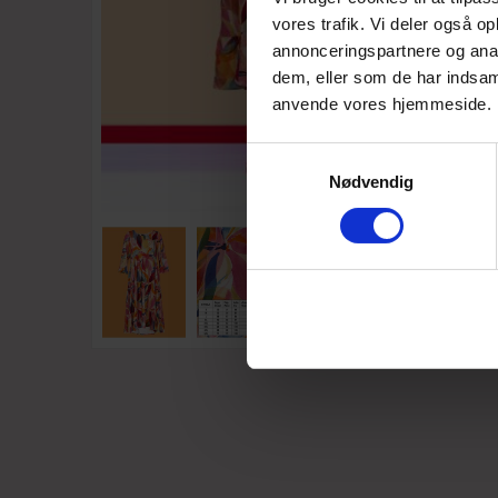
vores trafik. Vi deler også o
annonceringspartnere og anal
dem, eller som de har indsaml
anvende vores hjemmeside.
Samtykkevalg
Nødvendig