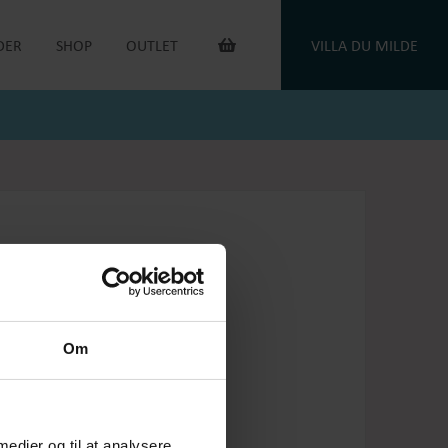
DER
SHOP
OUTLET
VILLA DU MILDE
INTERIØR & ANDET
OUTLET VARER
DUGE
DU MILDE
TOILETTASKER
DU MILDE ETC.
TÆPPER
NATKJOLER & HYGGESÆT
PUDER
ONE OF A KIND
KAFFEVARMERE
SMYKKER
NEGLELAK
HANDSKER
OEJBRO STRIKSOKKER
UNIKASTRIK & OPSKRIFTER
GAVEKORT
Om
PLEJEPRODUKTER
DELIKATESSE
RETURLABEL
 medier og til at analysere