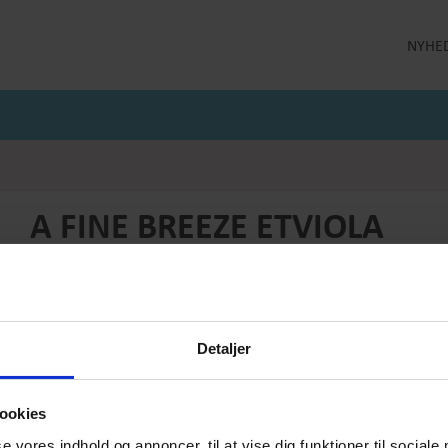
NYHE
LLEKTION
STRØMPEBUKSER
MÅNEDENS GODE TILBUD
 MILDE
STRØMPEBUKSER 60 DEN
JULI MÅNEDS GODE TILBUD
 MILDE ETC
STRØMPEBUKSER 130 DEN
JUNI MÅNEDS GODE TIBUD
NS
MAJ MÅNEDS GODE TILBUD
OLER
A FINE BREEZE ETVIOLA
Produktnummer: SS25-etc-008B
Førpris
DKK 1499,-
Pris
DKK 449,-
Detaljer
Vælg størrelse:
Vælg antal:
M
1
ookies
se vores indhold og annoncer, til at vise dig funktioner til sociale