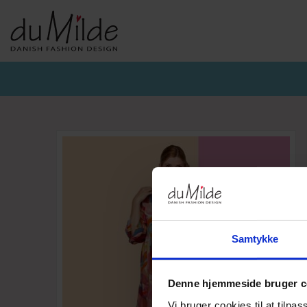
DU MILDE & DU MILDE ETC.
KVIST & HJORD
BASISKO
AW26-DUMILDE
AW26_KVIST&HJORD
BASIS DU
AW26-ETC
BLUSER
BASIS DU
BUKSER
CARDIGA
KJOLER
UNDERKJ
NEDERDELE
ULD
Samtykke
Denne hjemmeside bruger c
Vi bruger cookies til at tilpas