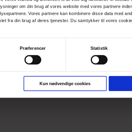
PRODUKTBESKRIVELSE
plysninger om din brug af vores website med vores partnere inden
ysepartnere. Vores partnere kan kombinere disse data med andr
Lækker gennemknappet og foret frakke i vævet jaquard. Frakken
et fra din brug af deres tjenester. Du samtykker til vores cookie
Stoffet er et smukt patchwork mix i grønne, petrol, blå og sand
Materiale: 51% bomuld, 44% Polyester, 3 Andre fibre og 2% acry
Skal renses.
Præferencer
Statistik
Kun nødvendige cookies