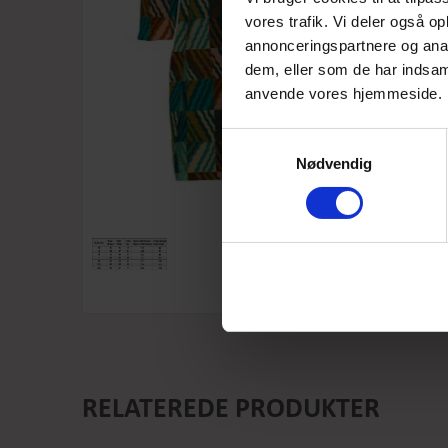
vores trafik. Vi deler også o
annonceringspartnere og anal
dem, eller som de har indsaml
anvende vores hjemmeside.
Samtykkevalg
Nødvendig
RELATEREDE PRODUKTER