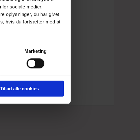
 for sociale medier,
e oplysninger, du har givet
 har lommer i begge sider.
s, hvis du fortsætter med at
farvede nuancer.
l (inkluderer 67% recyclede fibre)
Marketing
Tillad alle cookies