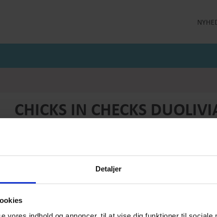
NYHE
LLEKTION
STRØMPEBUKSER
MÅNEDENS GODE TILBUD
 MILDE
STRØMPEBUKSER 60 DEN
JULI MÅNEDS GODE TILBUD
 MILDE ETC
STRØMPEBUKSER 130 DEN
JUNI MÅNEDS GODE TIBUD
NS
MAJ MÅNEDS GODE TILBUD
OLER
CHICKS IN CHECKS DUOLIV
Produktnummer: SS25-dM-035
Førpris
DKK 2599,-
Pris
DKK 699,-
Detaljer
Vælg størrelse:
Vælg antal:
S
1
ookies
se vores indhold og annoncer, til at vise dig funktioner til sociale