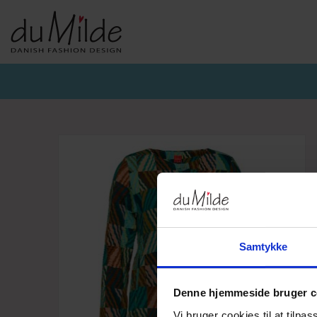
DU MILDE & DU MILDE ETC.
KVIST & HJORD
BASISKO
AW26-DUMILDE
AW26_KVIST&HJORD
BASIS DU
AW26-ETC
BLUSER
BASIS DU
BUKSER
CARDIGA
KJOLER
UNDERKJ
NEDERDELE
ULD
Samtykke
Denne hjemmeside bruger c
Vi bruger cookies til at tilpas