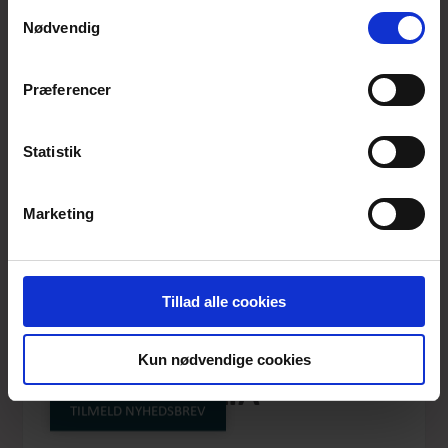
anvende vores hjemmeside.
Samtykkevalg
Nødvendig
Præferencer
Statistik
Marketing
Tillad alle cookies
HOPEFUL AND HAPPY
Kun nødvendige cookies
ETMAGNOLIA
TILMELD NYHEDSBREV
Produktnummer: SS23-005