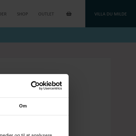
DER
SHOP
OUTLET
VILLA DU MILDE
INTERIØR & ANDET
OUTLET VARER
DUGE
DU MILDE
TOILETTASKER
DU MILDE ETC.
TÆPPER
NATKJOLER & HYGGESÆT
PUDER
ONE OF A KIND
KAFFEVARMERE
SMYKKER
NEGLELAK
HANDSKER
OEJBRO STRIKSOKKER
UNIKASTRIK & OPSKRIFTER
GAVEKORT
Om
PLEJEPRODUKTER
DELIKATESSE
RETURLABEL
 medier og til at analysere