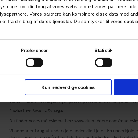
PRODUKTBESKRIVELSE
plysninger om din brug af vores website med vores partnere inden
ysepartnere. Vores partnere kan kombinere disse data med andr
"Glorious etViola" den skønneste kjole. Den er syet i etager, so
et fra din brug af deres tjenester. Du samtykker til vores cookie
nedefter, som gør at den falder smukt og let om kroppen.
"Glorious etViola" er syet i 100% viscose i et smukt lyst og let g
der afsluttes med en elastik og så har kjolen stiklommer i side
Præferencer
Statistik
Materiale: 100% viscose (STeP by Oekotex certificeret stof).
Vaskes ved 30 grader skånsom vask uden blegemidler og hænget
Printet findes også som kjolen "Glorious etIris".
Kjolen er her styles med vores "Orangina" strømpe, som findes i
Kun nødvendige cookies
strømpemuligheder kunne være "Rosalina" eller "Lobster".
Vores "HEART" cardigan i gul passer perfekt til denne kjole. "HEA
Findes i str. Small - 5xlarge
Du finder vores måleskema her: www.dumildeetc.com/maalesk
Vi anbefaler brug af underkjole under din kjole. En underkjole
den er med til at opnå et perfekt look og forbedrer din komfort