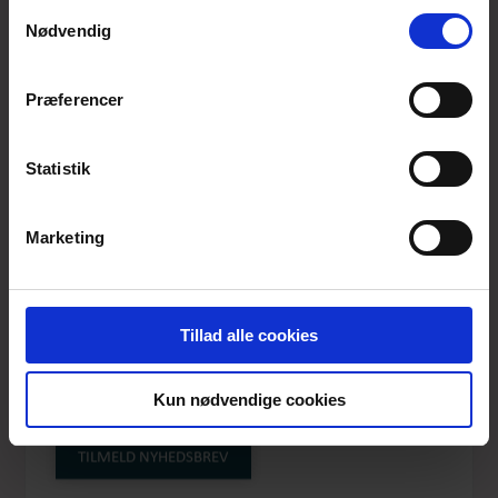
anvende vores hjemmeside.
Samtykkevalg
Nødvendig
Præferencer
Statistik
Marketing
Tillad alle cookies
SUNNY FLOWER
Kun nødvendige cookies
DUANETA
TILMELD NYHEDSBREV
Produktnummer: SS25-dM-005C