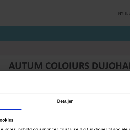
NYHE
LLEKTION
STRØMPEBUKSER
MÅNEDENS GODE TILBUD
 MILDE
STRØMPEBUKSER 60 DEN
JULI MÅNEDS GODE TILBUD
 MILDE ETC
STRØMPEBUKSER 130 DEN
JUNI MÅNEDS GODE TIBUD
NS
MAJ MÅNEDS GODE TILBUD
OLER
AUTUM COLOIURS DUJOH
Produktnummer: AW25-dM-017
Førpris
DKK 1199,-
Pris
DKK 479,-
Detaljer
Vælg størrelse:
Vælg antal:
1
ookies
se vores indhold og annoncer, til at vise dig funktioner til sociale