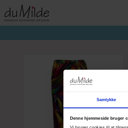
DU MILDE & DU MILDE ETC.
KVIST & HJORD
BASISKO
AW26-DUMILDE
AW26_KVIST&HJORD
BASIS DU
AW26-ETC
BLUSER
BASIS DU
BUKSER
CARDIGA
KJOLER
UNDERKJ
NEDERDELE
ULD
Samtykke
Denne hjemmeside bruger c
Vi bruger cookies til at tilpas