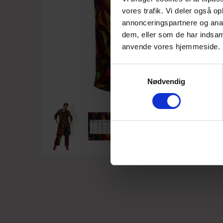
vores trafik. Vi deler også o
annonceringspartnere og anal
dem, eller som de har indsaml
anvende vores hjemmeside.
Samtykkevalg
Nødvendig