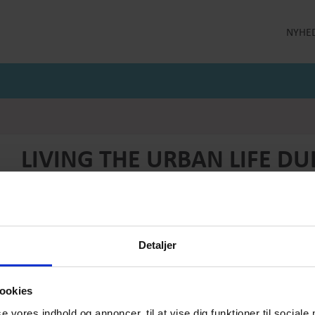
NYHE
LLEKTION
STRØMPEBUKSER
MÅNEDENS GODE TILBUD
 MILDE
STRØMPEBUKSER 60 DEN
JULI MÅNEDS GODE TILBUD
 MILDE ETC
STRØMPEBUKSER 130 DEN
JUNI MÅNEDS GODE TIBUD
NS
MAJ MÅNEDS GODE TILBUD
OLER
LIVING THE URBAN LIFE DU
Produktnummer: AW25-dM-020
Førpris
DKK 1499,-
Pris
DKK 599,-
Detaljer
Vælg størrelse:
Vælg antal:
1
ookies
se vores indhold og annoncer, til at vise dig funktioner til sociale