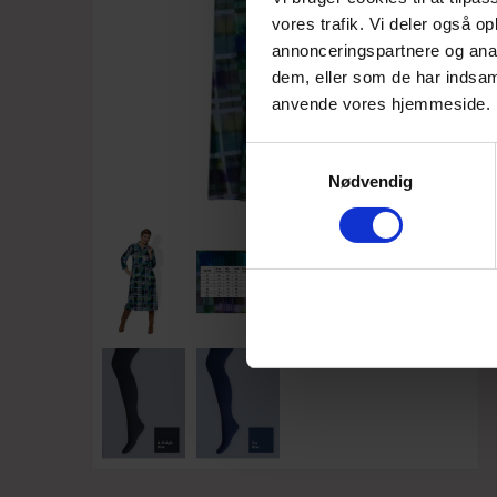
vores trafik. Vi deler også o
annonceringspartnere og anal
dem, eller som de har indsaml
anvende vores hjemmeside.
Samtykkevalg
Nødvendig