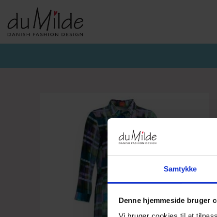
DU MILDE & DU MILDE ETC.
KVIST & HJORD
BASISKO
AW26-DUMILDE
AW26_KVIST&HJORD
BASIS DU
AW26-ETC
BLUSER
BASIS DU
BUKSER
CARDIGA
KJOLER
UNDERKJ
NEDERDELE
ULD
Samtykke
Denne hjemmeside bruger c
Vi bruger cookies til at tilpas