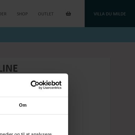
DER
SHOP
OUTLET
VILLA DU MILDE
INTERIØR & ANDET
OUTLET VARER
DUGE
DU MILDE
TOILETTASKER
DU MILDE ETC.
TÆPPER
NATKJOLER & HYGGESÆT
PUDER
ONE OF A KIND
LINE
KAFFEVARMERE
SMYKKER
NEGLELAK
HANDSKER
OEJBRO STRIKSOKKER
UNIKASTRIK & OPSKRIFTER
GAVEKORT
Om
PLEJEPRODUKTER
DELIKATESSE
RETURLABEL
 medier og til at analysere