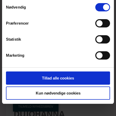
anvende vores hjemmeside.
Samtykkevalg
Nødvendig
Præferencer
Statistik
Marketing
Tillad alle cookies
MY GARDEN IS
Kun nødvendige cookies
BLOOMING
TILMELD NYHEDSBREV
DUJOHANNA