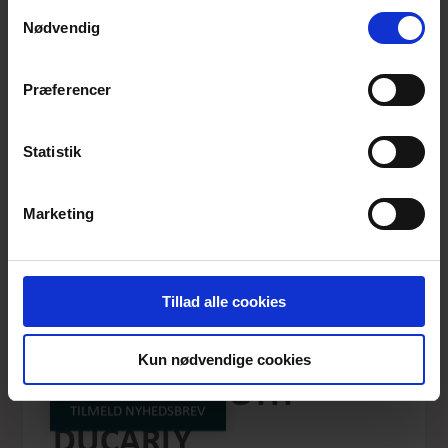
anvende vores hjemmeside.
Samtykkevalg
Nødvendig
Præferencer
Statistik
Marketing
Tillad alle cookies
MY PINK
Kun nødvendige cookies
HOUNDSTOOTH
TILMELD NYHEDSBREV
DUCARLY