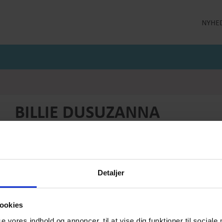
NYHE
LLEKTION
STRØMPEBUKSER
MÅNEDENS GODE TILBUD
 MILDE
STRØMPEBUKSER 60 DEN
JULI MÅNEDS GODE TILBUD
 MILDE ETC
STRØMPEBUKSER 130 DEN
JUNI MÅNEDS GODE TIBUD
NS
MAJ MÅNEDS GODE TILBUD
OLER
BILLIE DUSUZANNA
Produktnummer: SS25-summer-001
Førpris
DKK 1599,-
Pris
DKK 479,-
Detaljer
Vælg størrelse:
Vælg antal:
M
1
ookies
se vores indhold og annoncer, til at vise dig funktioner til sociale