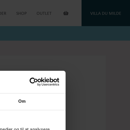
DER
SHOP
OUTLET
VILLA DU MILDE
INTERIØR & ANDET
OUTLET VARER
DUGE
DU MILDE
TOILETTASKER
DU MILDE ETC.
TÆPPER
NATKJOLER & HYGGESÆT
PUDER
ONE OF A KIND
KAFFEVARMERE
SMYKKER
NEGLELAK
HANDSKER
OEJBRO STRIKSOKKER
UNIKASTRIK & OPSKRIFTER
GAVEKORT
Om
PLEJEPRODUKTER
DELIKATESSE
RETURLABEL
 medier og til at analysere