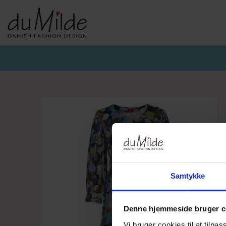
DU MILDE & DU MILDE ETC.
KVIST & HJORD
BASISKO
AW26-DUMILDE
AW26_KVIST&HJORD
BASIS DU
AW26-ETC
BLUSER
BASIS DU
BUKSER
CARDIGA
KJOLER
UNDERKJ
NEDERDELE
ULD
Samtykke
Denne hjemmeside bruger c
Vi bruger cookies til at tilpas