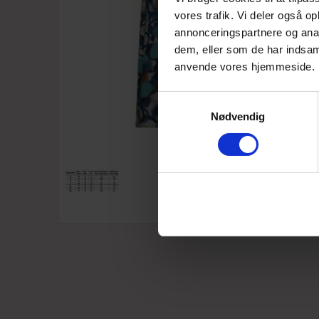
vores trafik. Vi deler også o
annonceringspartnere og anal
dem, eller som de har indsaml
anvende vores hjemmeside.
Samtykkevalg
Nødvendig