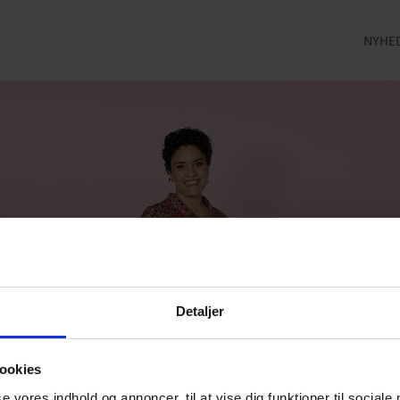
NYHE
LLEKTION
STRØMPEBUKSER
MÅNEDENS GODE TILBUD
 MILDE
STRØMPEBUKSER 60 DEN
JULI MÅNEDS GODE TILBUD
 MILDE ETC
STRØMPEBUKSER 130 DEN
JUNI MÅNEDS GODE TIBUD
NS
MAJ MÅNEDS GODE TILBUD
OLER
Detaljer
ookies
se vores indhold og annoncer, til at vise dig funktioner til sociale