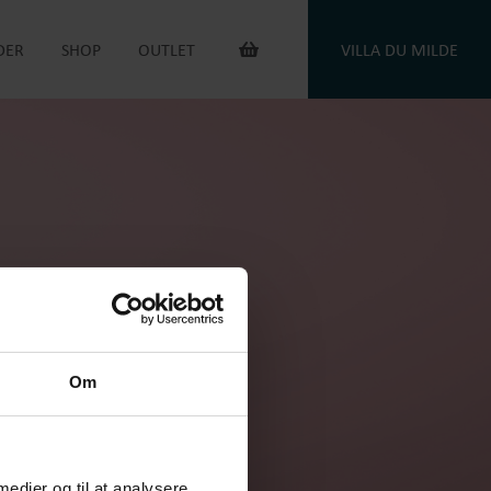
DER
SHOP
OUTLET
VILLA DU MILDE
INTERIØR & ANDET
OUTLET VARER
DUGE
DU MILDE
TOILETTASKER
DU MILDE ETC.
TÆPPER
NATKJOLER & HYGGESÆT
PUDER
ONE OF A KIND
KAFFEVARMERE
SMYKKER
NEGLELAK
HANDSKER
OEJBRO STRIKSOKKER
UNIKASTRIK & OPSKRIFTER
GAVEKORT
Om
PLEJEPRODUKTER
DELIKATESSE
RETURLABEL
 medier og til at analysere