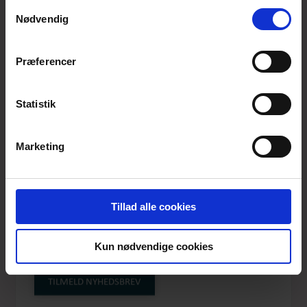
anvende vores hjemmeside.
Samtykkevalg
Nødvendig
Præferencer
Statistik
Marketing
URBAN HIPPIES
ØRERINGE,
Tillad alle cookies
CORDUROY ORANGE
Kun nødvendige cookies
DOTS GP
Produktnummer: TIL-03-093
TILMELD NYHEDSBREV