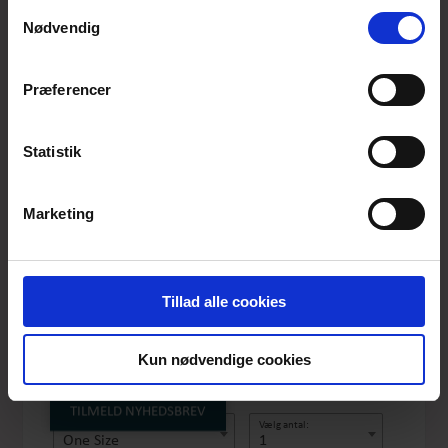
anvende vores hjemmeside.
Samtykkevalg
Nødvendig
Præferencer
Statistik
Marketing
KAZURI ØRERINGE,
LIANA
Tillad alle cookies
Produktnummer: TIL-03-055
Pris
DKK 150,-
Kun nødvendige cookies
TILMELD NYHEDSBREV
Vælg størrelse:
Vælg antal:
One Size
1