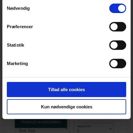
anvende vores hjemmeside.
Samtykkevalg
Nødvendig
Præferencer
Statistik
Marketing
KAZURI ØRERINGE,
LILAC
Tillad alle cookies
Produktnummer: TIL-03-024
Pris
DKK 150,-
Kun nødvendige cookies
TILMELD NYHEDSBREV
Vælg størrelse:
Vælg antal:
One Size
1