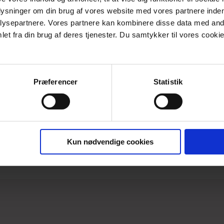
PRODUKTBESKRIVELSE
plysninger om din brug af vores website med vores partnere inden
ysepartnere. Vores partnere kan kombinere disse data med andr
"Wintergreen etLupine" er den skønneste overgangsfrakke i kogt 
et fra din brug af deres tjenester. Du samtykker til vores cookie
som giver vidde fra brystoverskæringen og nedefter.
"Wintergreen etLupine"
er syet i en mørk smuk grøn farve.
Frakken lukkes med lynlås og matchende mørkegrønne knapper. 
lækker hætte.
Præferencer
Statistik
Materiale: 80% uld og 20% Polyester
Vaskes ved 30 grader uldvask uden blegemidler og hængetørrer 
Findes i str. Small - 5xlarge
Kun nødvendige cookies