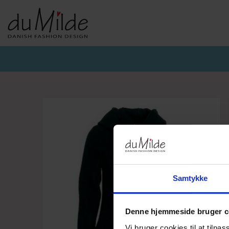
DU MILDE & DU MILDE ETC.
KVIST & HJORD
BASISKO
AW26-DUMILDE
AW26_KVIST&HJORD
BASIS DU
AW26-ETC
BLUSER
BASIS DU
BUKSER
CARDIGA
KJOLER
UNDERKJ
NEDERDELE
ULD
Samtykke
Denne hjemmeside bruger c
Vi bruger cookies til at tilpas