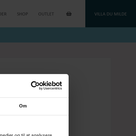
DER
SHOP
OUTLET
VILLA DU MILDE
INTERIØR & ANDET
OUTLET VARER
DUGE
DU MILDE
TOILETTASKER
DU MILDE ETC.
TÆPPER
NATKJOLER & HYGGESÆT
PUDER
ONE OF A KIND
KAFFEVARMERE
SMYKKER
NEGLELAK
HANDSKER
OEJBRO STRIKSOKKER
UNIKASTRIK & OPSKRIFTER
GAVEKORT
Om
PLEJEPRODUKTER
DELIKATESSE
RETURLABEL
 medier og til at analysere