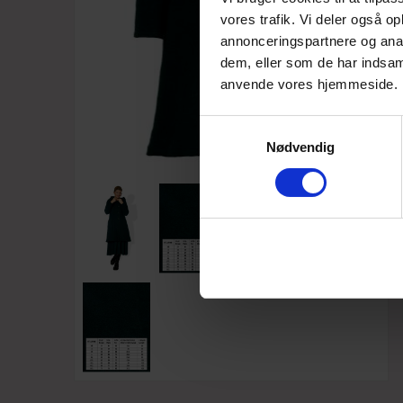
vores trafik. Vi deler også o
annonceringspartnere og anal
dem, eller som de har indsaml
anvende vores hjemmeside.
Samtykkevalg
Nødvendig