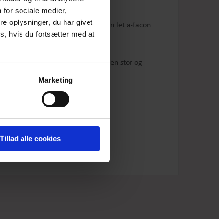
 for sociale medier,
e oplysninger, du har givet
uld. Den er syet med rå kanter, i en let a-facon
s, hvis du fortsætter med at
Den har stiklommer på fronten og en stor og
Marketing
på bøjle. Kan også renses.
Tillad alle cookies