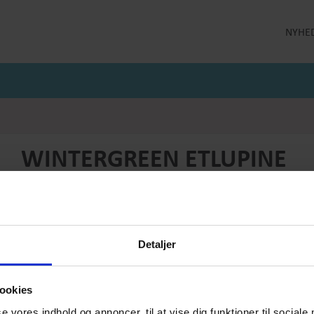
NYHE
LLEKTION
STRØMPEBUKSER
MÅNEDENS GODE TILBUD
 MILDE
STRØMPEBUKSER 60 DEN
JULI MÅNEDS GODE TILBUD
 MILDE ETC
STRØMPEBUKSER 130 DEN
JUNI MÅNEDS GODE TIBUD
NS
MAJ MÅNEDS GODE TILBUD
OLER
WINTERGREEN ETLUPINE
Produktnummer: AW25-etc-002D2
Førpris
DKK 2399,-
Pris
DKK 959,-
Detaljer
Vælg størrelse:
Vælg antal:
1
ookies
se vores indhold og annoncer, til at vise dig funktioner til sociale