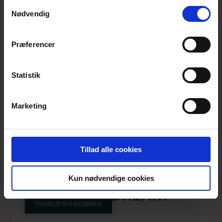
anvende vores hjemmeside.
Samtykkevalg
Nødvendig
Præferencer
Statistik
Marketing
Tillad alle cookies
ETSNOWDROP
Kun nødvendige cookies
MIDNIGHT DREAM
TILMELD NYHEDSBREV
Produktnummer: AW25-etc-030B