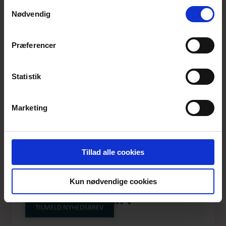
anvende vores hjemmeside.
Samtykkevalg
Nødvendig
Præferencer
Statistik
Marketing
Tillad alle cookies
BIRDS OF PARADISE
Kun nødvendige cookies
ETMAGNOLIA
TILMELD NYHEDSBREV
Produktnummer: AW22-005