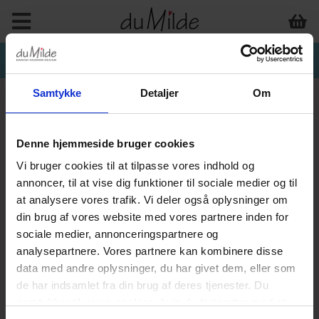
Samtykke
Detaljer
Om
Denne hjemmeside bruger cookies
INTERIØR & ANDET
Vi bruger cookies til at tilpasse vores indhold og
annoncer, til at vise dig funktioner til sociale medier og til
at analysere vores trafik. Vi deler også oplysninger om
din brug af vores website med vores partnere inden for
sociale medier, annonceringspartnere og
analysepartnere. Vores partnere kan kombinere disse
data med andre oplysninger, du har givet dem, eller som
de har indsamlet fra din brug af deres tjenester. Du
samtykker til vores cookies, hvis du fortsætter med at