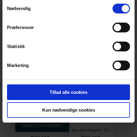
anvende vores hjemmeside.
Samtykkevalg
Nødvendig
Præferencer
Box the original - Original - Stor
Box the Original - Salty Caramel - Stor
DKK 119,-
DKK 119,-
Statistik
Marketing
Tillad alle cookies
Kun nødvendige cookies
TILMELD NYHEDSBREV
Box the original - Raspberry - Stor
Box the Original - Pineapple/coconut - Stor