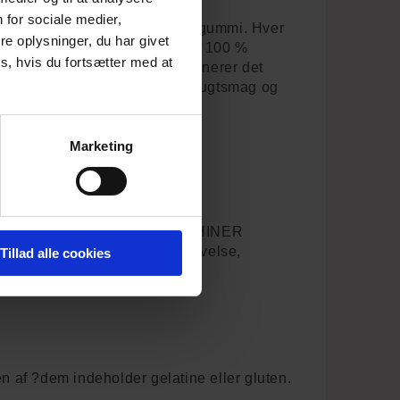
 for sociale medier,
med de gelatinefri gourmetvingummi. Hver
e oplysninger, du har givet
e og afsluttet med et strejf af 100 %
s, hvis du fortsætter med at
avet til perfektion, der kombinerer det
dem, der søger en autentisk frugtsmag og
Marketing
BÆR PULVER
KSPULVER, emulgator: LECITHINER
vertsukkersirup, vand, majsstivelse,
Tillad alle cookies
, vand, kokosolie,
n af ?dem indeholder gelatine eller gluten.