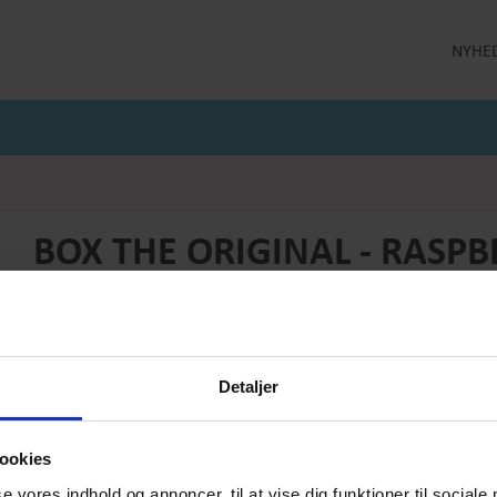
NYHE
LLEKTION
STRØMPEBUKSER
MÅNEDENS GODE TILBUD
 MILDE
STRØMPEBUKSER 60 DEN
JULI MÅNEDS GODE TILBUD
 MILDE ETC
STRØMPEBUKSER 130 DEN
JUNI MÅNEDS GODE TIBUD
NS
MAJ MÅNEDS GODE TILBUD
OLER
BOX THE ORIGINAL - RASPBE
Produktnummer: Box-6
Pris
DKK 59,-
Detaljer
Vælg størrelse:
Vælg antal:
Lille
1
ookies
PRODUKTBESKRIVELSE
se vores indhold og annoncer, til at vise dig funktioner til sociale