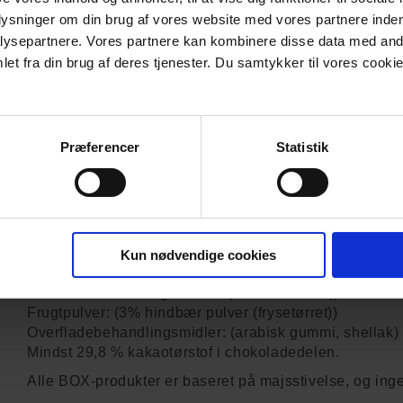
plysninger om din brug af vores website med vores partnere inden
Forkæl dig selv med en uimodståelig fusion af smage 
ysepartnere. Vores partnere kan kombinere disse data med andr
bid er overtrukket med luksuriøs premium hvid chokolad
et fra din brug af deres tjenester. Du samtykker til vores cookie
naturligt Hindbærpulver. En unik smagsoplevelse, håndl
syrlige samt sødme med cremet chokolade. Perfekt til 
kvalitetsrig delikatesse
OBS - Gluten- og gelatinefrie
Præferencer
Statistik
Ingredienser:
VINGUMMI + PREMIUM HVID CHOKOLADE + HIND
50% hvid chokolade: (Sukker, kakaosmør, SØDMÆL
(SOYA), naturlig vanilje aroma.) Vingummi: (Sukker, in
Kun nødvendige cookies
glukosesirup, syre: citronsyre, aroma, sort gulerodssaft
overfladebehandlingsmidler: (carnaubavoks))
Frugtpulver: (3% hindbær pulver (frysetørret))
Overfladebehandlingsmidler: (arabisk gummi, shellak)
Mindst 29,8 % kakaotørstof i chokoladedelen.
Alle BOX-produkter er baseret på majsstivelse, og inge