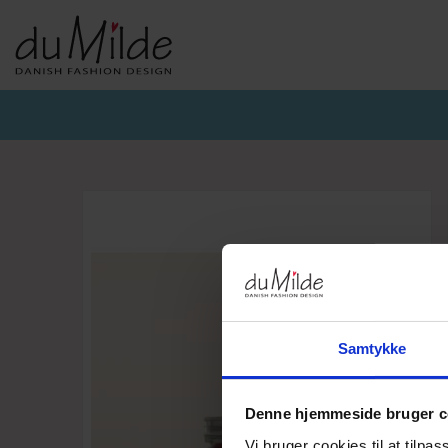
DU MILDE & DU MILDE ETC.
KVIST & HJORD
BASISKO
AW26-DUMILDE
AW26_KVIST&HJORD
BASIS DU
AW26-ETC
BLUSER
BASIS DU
BUKSER
CARDIGA
KJOLER
UNDERKJ
NEDERDELE
ULD
Samtykke
Denne hjemmeside bruger c
Vi bruger cookies til at tilpas