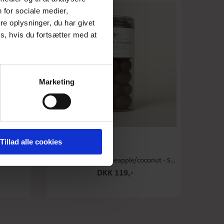
 for sociale medier,
e oplysninger, du har givet
s, hvis du fortsætter med at
Marketing
Tillad alle cookies
 Stor
Box the Original - Pineapple/coconut - Stor
DKK 119,-