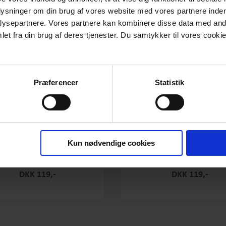
plysninger om din brug af vores website med vores partnere inden
ysepartnere. Vores partnere kan kombinere disse data med andr
et fra din brug af deres tjenester. Du samtykker til vores cookie
Præferencer
Statistik
Kun nødvendige cookies
e Original - Salty Caramel - Stor
Box the original - Raspberry -
DKK 119,-
DKK 119,-