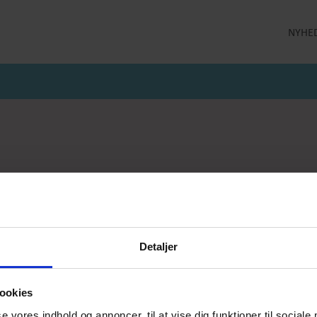
NYHE
LLEKTION
STRØMPEBUKSER
MÅNEDENS GODE TILBUD
 MILDE
STRØMPEBUKSER 60 DEN
JULI MÅNEDS GODE TILBUD
 MILDE ETC
STRØMPEBUKSER 130 DEN
JUNI MÅNEDS GODE TIBUD
NS
MAJ MÅNEDS GODE TILBUD
OLER
er
Kaffevarmere
Smykker
Neglelak
Han
jeprodukter
Delikatesse
Returlabel
Detaljer
ookies
se vores indhold og annoncer, til at vise dig funktioner til sociale