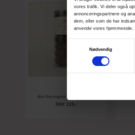
vores trafik. Vi deler også o
annonceringspartnere og anal
dem, eller som de har indsaml
anvende vores hjemmeside.
Samtykkevalg
Nødvendig
Box the original - Original - Stor
Box th
DKK 119,-