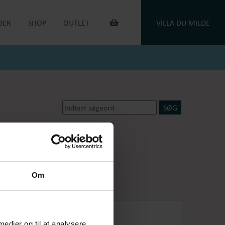
DER
SHOP
OUTLET
VILLA DU MILDE
INTERIØR & ANDET
OUTLET VARER
DUGE
DU MILDE
TOILETTASKER
DU MILDE ETC.
TÆPPER
NATKJOLER & HYGGESÆT
PUDER
ONE OF A KIND
KAFFEVARMERE
SMYKKER
NEGLELAK
HANDSKER
dsker
Oejbro striksokker
OEJBRO STRIKSOKKER
UNIKASTRIK & OPSKRIFTER
GAVEKORT
Om
PLEJEPRODUKTER
DELIKATESSE
RETURLABEL
 medier og til at analysere