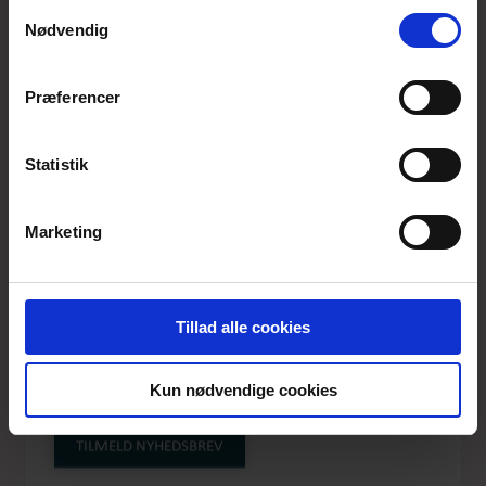
anvende vores hjemmeside.
Samtykkevalg
Nødvendig
Præferencer
Statistik
Marketing
Tillad alle cookies
GREEN SWIRLS
Kun nødvendige cookies
DUJETTE
TILMELD NYHEDSBREV
Produktnummer: SS26-dm-022B