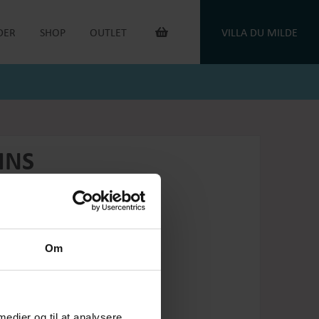
DER
SHOP
OUTLET
VILLA DU MILDE
INTERIØR & ANDET
OUTLET VARER
DUGE
DU MILDE
TOILETTASKER
DU MILDE ETC.
TÆPPER
NATKJOLER & HYGGESÆT
PUDER
ONE OF A KIND
INS
KAFFEVARMERE
SMYKKER
NEGLELAK
HANDSKER
OEJBRO STRIKSOKKER
UNIKASTRIK & OPSKRIFTER
GAVEKORT
Om
PLEJEPRODUKTER
DELIKATESSE
RETURLABEL
 medier og til at analysere