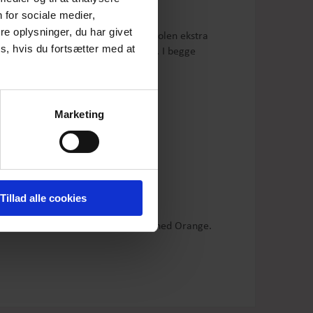
 for sociale medier,
e oplysninger, du har givet
nder i et wienerlæg der tilfører kjolen ekstra
s, hvis du fortsætter med at
et åbent let trompet formet ærme. I begge
mulige klare farver.
Marketing
middelbart efter vask.
rømpebukser:
Tillad alle cookies
y cardiganen i farven Red eller Burned Orange.