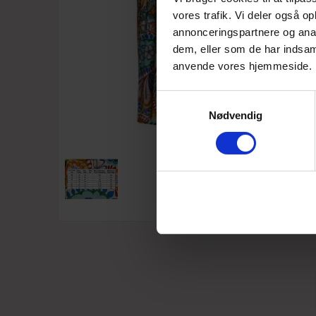
vores trafik. Vi deler også o
annonceringspartnere og anal
dem, eller som de har indsaml
anvende vores hjemmeside.
Samtykkevalg
Nødvendig