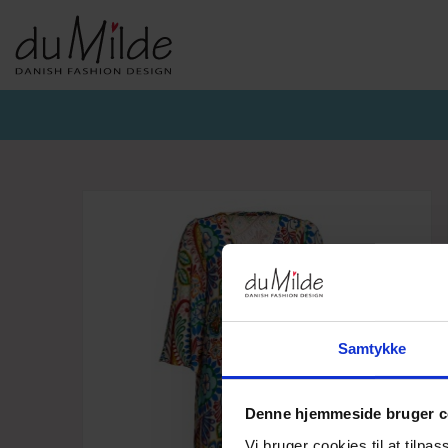
DU MILDE & DU MILDE ETC.
KVIST & HJORD
BASISKO
AW26-DUMILDE
AW26_KVIST&HJORD
BASIS DU
AW26-ETC
BLUSER
BASIS DU
BUKSER
CARDIGA
KJOLER
UNDERKJ
NEDERDELE
ULD
Samtykke
Denne hjemmeside bruger c
Vi bruger cookies til at tilpas