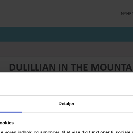
NYHE
LLEKTION
STRØMPEBUKSER
MÅNEDENS GODE TILBUD
 MILDE
STRØMPEBUKSER 60 DEN
JULI MÅNEDS GODE TILBUD
 MILDE ETC
STRØMPEBUKSER 130 DEN
JUNI MÅNEDS GODE TIBUD
NS
MAJ MÅNEDS GODE TILBUD
OLER
DULILLIAN IN THE MOUNTA
Produktnummer: SS26-dm-016
Førpris
DKK 1499,-
Pris
DKK 749,-
Detaljer
Vælg størrelse:
Vælg antal:
1
ookies
se vores indhold og annoncer, til at vise dig funktioner til sociale