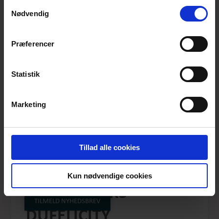
anvende vores hjemmeside.
Samtykkevalg
Nødvendig
Præferencer
Statistik
Marketing
Tillad alle cookies
MY GARDEN IS FULL
Kun nødvendige cookies
OF PEACOCKS
TILMELD NYHEDSBREV
DUFELICITY