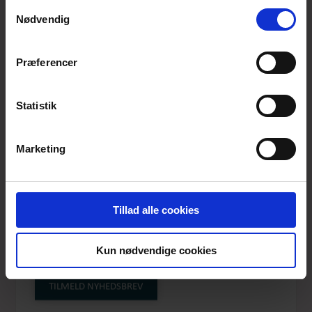
anvende vores hjemmeside.
Samtykkevalg
Nødvendig
Præferencer
Statistik
Marketing
Tillad alle cookies
DUCARLY IN HER
Kun nødvendige cookies
ELEGANCY
TILMELD NYHEDSBREV
Produktnummer: SS26_etc_