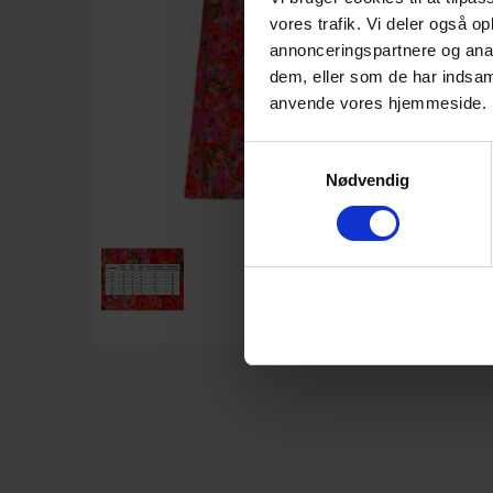
vores trafik. Vi deler også o
annonceringspartnere og anal
dem, eller som de har indsaml
anvende vores hjemmeside.
Samtykkevalg
Nødvendig