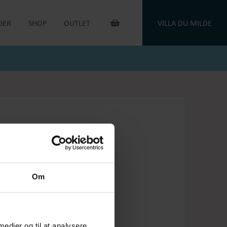
DER
SHOP
OUTLET
VILLA DU MILDE
INTERIØR & ANDET
OUTLET VARER
DUGE
DU MILDE
TOILETTASKER
DU MILDE ETC.
TÆPPER
NATKJOLER & HYGGESÆT
PUDER
ONE OF A KIND
KAFFEVARMERE
SMYKKER
NEGLELAK
HANDSKER
OEJBRO STRIKSOKKER
UNIKASTRIK & OPSKRIFTER
GAVEKORT
Om
PLEJEPRODUKTER
DELIKATESSE
RETURLABEL
 medier og til at analysere