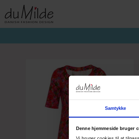
DU MILDE & DU MILDE ETC.
KVIST & HJORD
BASISKO
AW26-DUMILDE
AW26_KVIST&HJORD
BASIS DU
AW26-ETC
BLUSER
BASIS DU
BUKSER
CARDIGA
KJOLER
UNDERKJ
NEDERDELE
ULD
Samtykke
Denne hjemmeside bruger c
Vi bruger cookies til at tilpas