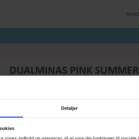
NYHE
LLEKTION
STRØMPEBUKSER
MÅNEDENS GODE TILBUD
 MILDE
STRØMPEBUKSER 60 DEN
JULI MÅNEDS GODE TILBUD
 MILDE ETC
STRØMPEBUKSER 130 DEN
JUNI MÅNEDS GODE TIBUD
NS
MAJ MÅNEDS GODE TILBUD
OLER
DUALMINAS PINK SUMMER
Produktnummer: SS26-summer-008
Førpris
DKK 1499,-
Pris
DKK 749,-
Detaljer
Vælg størrelse:
Vælg antal:
1
ookies
se vores indhold og annoncer, til at vise dig funktioner til sociale