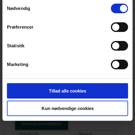
anvende vores hjemmeside.
Samtykkevalg
Nødvendig
Præferencer
Statistik
Marketing
BLUE DAISIES
DUALBERTA
Tillad alle cookies
Produktnummer: SS26-summer-005C
Førpris
DKK 699,-
Kun nødvendige cookies
Pris
DKK 349,-
TILMELD NYHEDSBREV
Vælg størrelse:
Vælg antal: