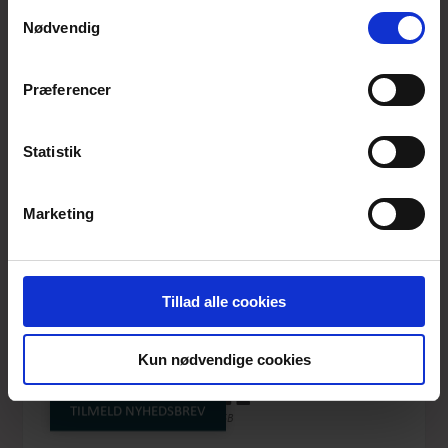
anvende vores hjemmeside.
Samtykkevalg
Nødvendig
Præferencer
Statistik
Marketing
Tillad alle cookies
BLUE DAISIES
Kun nødvendige cookies
DUCAROLINE
TILMELD NYHEDSBREV
Produktnummer: SS26-summer-005B