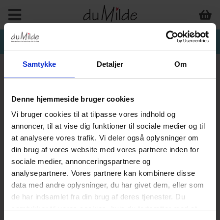
Samtykke
Detaljer
Om
Denne hjemmeside bruger cookies
INTERIØR & ANDET
Vi bruger cookies til at tilpasse vores indhold og
annoncer, til at vise dig funktioner til sociale medier og til
at analysere vores trafik. Vi deler også oplysninger om
din brug af vores website med vores partnere inden for
sociale medier, annonceringspartnere og
analysepartnere. Vores partnere kan kombinere disse
data med andre oplysninger, du har givet dem, eller som
de har indsamlet fra din brug af deres tjenester. Du
samtykker til vores cookies, hvis du fortsætter med at