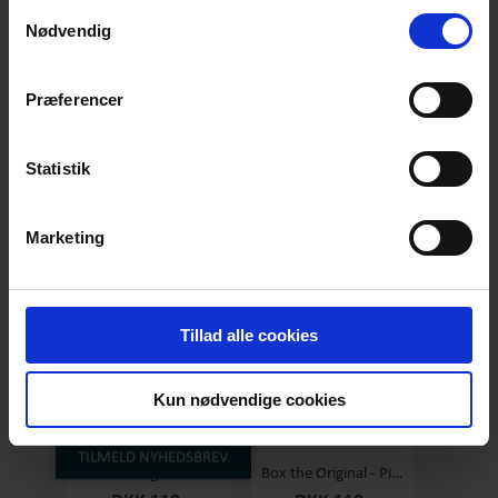
anvende vores hjemmeside.
Samtykkevalg
Nødvendig
Præferencer
Box the original - Original - Stor
Box the Original - Salty Caramel - Stor
DKK 119,-
DKK 119,-
Statistik
Marketing
Tillad alle cookies
Kun nødvendige cookies
TILMELD NYHEDSBREV
Box the original - Raspberry - Stor
Box the Original - Pineapple/coconut - Stor