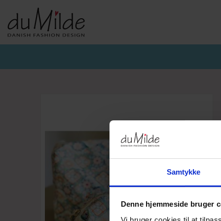
DU MILDE & DU MILDE ETC.
KVIST & HJORD
BASISKO
AW26-DUMILDE
AW26_KVIST&HJORD
BASIS DU
AW26-ETC
BLUSER
BASIS DU
BUKSER
CARDIGA
KJOLER
UNDERKJ
NEDERDELE
ULD
Samtykke
Denne hjemmeside bruger c
Vi bruger cookies til at tilpas