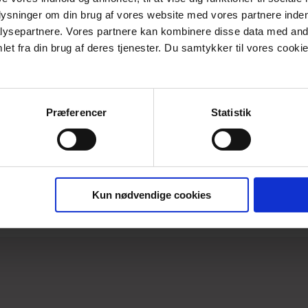
plysninger om din brug af vores website med vores partnere inden
PRODUKTBESKRIVELSE
ysepartnere. Vores partnere kan kombinere disse data med andr
et fra din brug af deres tjenester. Du samtykker til vores cookie
Skønne "Stop waste of textiles" toilettasker og -punge lavet i de 
Toiletpungen måler 18,5 x 9 x 10 cm og er foret indvendigt me
Toiletpungen kan vaskes ved 30 grader.
Præferencer
Statistik
Toiletpungen kan kombineres med den en lille toiletpung og den 
"Stop waste of textiles" er en måde at bruge overskudsmateriale
nye designs af tæpper, puder, toilettasker, forklæder m.m. Køber
med til at reducere ressourcespild og dermed forbedre vores mil
Kun nødvendige cookies