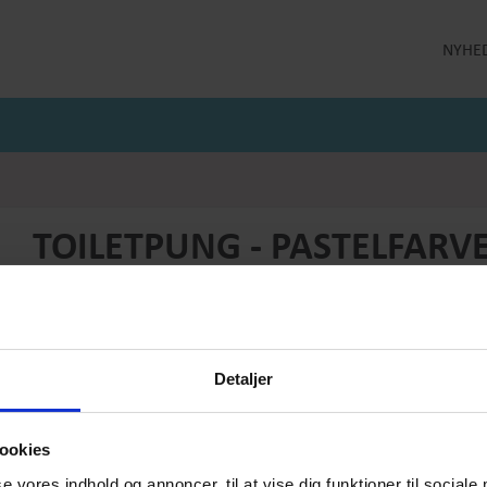
NYHE
LLEKTION
STRØMPEBUKSER
MÅNEDENS GODE TILBUD
 MILDE
STRØMPEBUKSER 60 DEN
JULI MÅNEDS GODE TILBUD
 MILDE ETC
STRØMPEBUKSER 130 DEN
JUNI MÅNEDS GODE TIBUD
NS
MAJ MÅNEDS GODE TILBUD
OLER
TOILETPUNG - PASTELFARV
BLOMSTER- MELLEM
Produktnummer: TIL-08-013
Detaljer
Pris
DKK 229,-
ookies
Vælg størrelse:
Vælg antal:
Mellem
1
se vores indhold og annoncer, til at vise dig funktioner til sociale