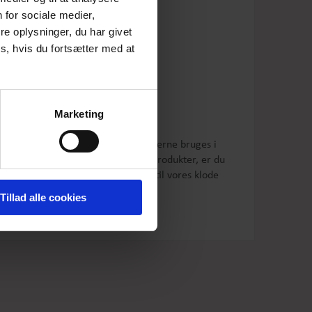
 for sociale medier,
e oplysninger, du har givet
s, hvis du fortsætter med at
flotteste bomuldsstoffer.
d 100% bomuld.
Marketing
store toiletaske.
rne fra vores produktion. Materialerne bruges i
 du vores "Stop waste of textiles" produkter, er du
jø. Med respekt for og kærlighed til vores klode
Tillad alle cookies