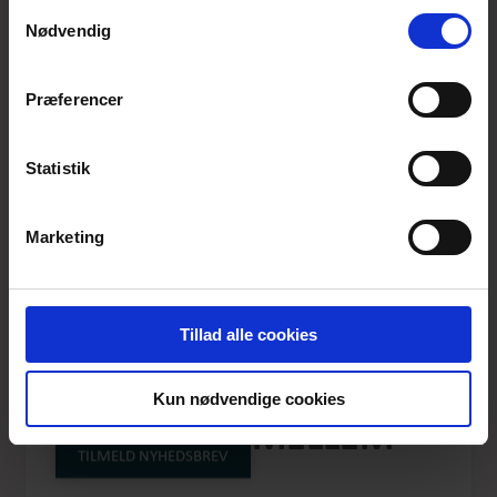
anvende vores hjemmeside.
Samtykkevalg
Nødvendig
Præferencer
Statistik
Marketing
Tillad alle cookies
TOILETPUNG -
Kun nødvendige cookies
LEOPRINT - MELLEM
TILMELD NYHEDSBREV
Produktnummer: TIL-08-021