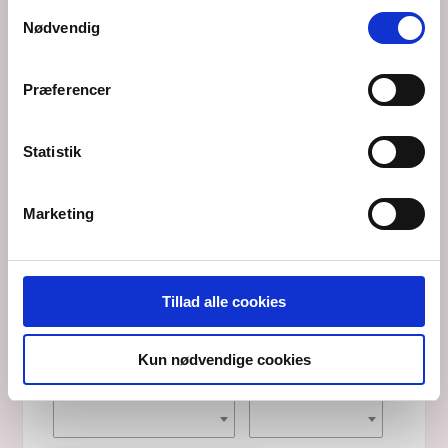
anvende vores hjemmeside.
Samtykkevalg
Nødvendig
Præferencer
Statistik
Marketing
LEGGINGS LONG RED
Produktnummer: BAS LEG LON RED
Tillad alle cookies
Pris
DKK 199,-
Kun nødvendige cookies
Vælg størrelse:
Vælg antal:
1