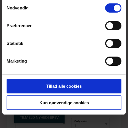
anvende vores hjemmeside.
Samtykkevalg
Nødvendig
Præferencer
Statistik
Marketing
LEGGINGS LONG
CERISE
Tillad alle cookies
Produktnummer: BAS LEG LON CERISE
Pris
DKK 199,-
Kun nødvendige cookies
TILMELD NYHEDSBREV
Vælg størrelse:
Vælg antal:
1