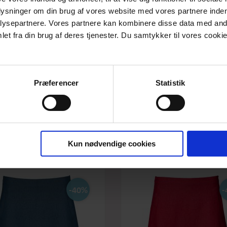
PRODUKTBESKRIVELSE
plysninger om din brug af vores website med vores partnere inden
ysepartnere. Vores partnere kan kombinere disse data med andr
Skøn og klassisk denim nederdel i let a-facon og hvor skørtet gå
et fra din brug af deres tjenester. Du samtykker til vores cookie
Nederdelen har fast linning, lynlås i sidesømmen og stiklommer
Matrialet er: 48% cotton, 48% polyester og 4% elasthan
Vaskes ved 30 grader uden blegemiddel og hængetørrer på bøjl
Præferencer
Statistik
Kun nødvendige cookies
-40%
-