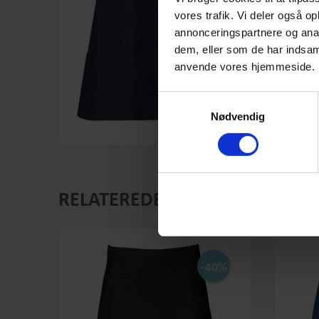
vores trafik. Vi deler også o
annonceringspartnere og anal
dem, eller som de har indsaml
anvende vores hjemmeside.
Samtykkevalg
Nødvendig
RELATEREDE PRODUKTER
-40%