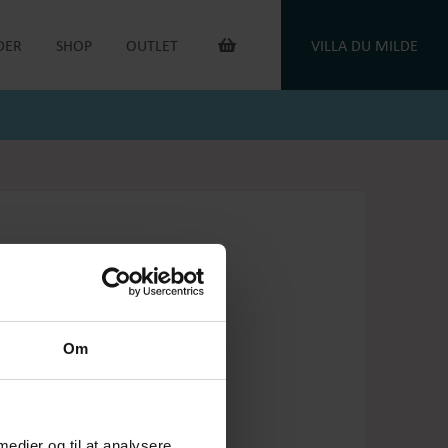
DER
SHOP
OUTLET
VILLA DU MILDE
INTERIØR & ANDET
OUTLET VARER
DUGE
DU MILDE
TOILETTASKER
DU MILDE ETC.
TÆPPER
NATKJOLER & HYGGESÆT
PUDER
ONE OF A KIND
KAFFEVARMERE
SMYKKER
NEGLELAK
HANDSKER
OEJBRO STRIKSOKKER
UNIKASTRIK & OPSKRIFTER
GAVEKORT
Om
PLEJEPRODUKTER
DELIKATESSE
RETURLABEL
 medier og til at analysere