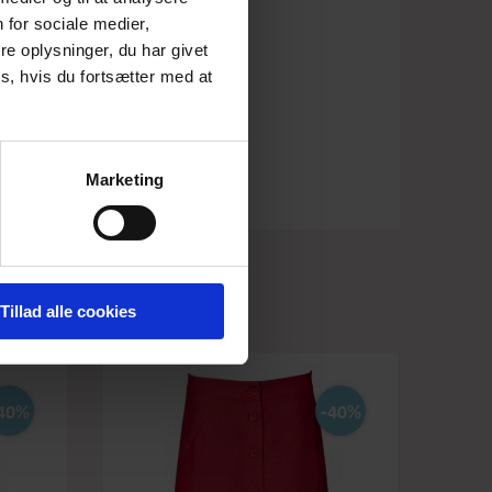
 for sociale medier,
e oplysninger, du har givet
r under knæet.
s, hvis du fortsætter med at
.
e.
Marketing
Tillad alle cookies
40%
-40%