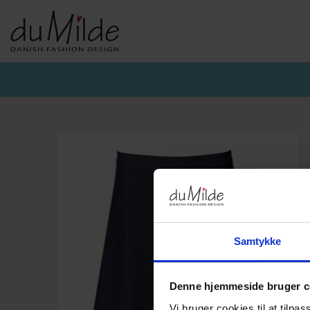
DU MILDE & DU MILDE ETC.
KVIST & HJORD
BASISKO
AW26-DUMILDE
AW26_KVIST&HJORD
BASIS DU
AW26-ETC
BLUSER
BASIS DU
BUKSER
CARDIGA
KJOLER
UNDERKJ
NEDERDELE
ULD
Samtykke
Denne hjemmeside bruger c
Vi bruger cookies til at tilpas