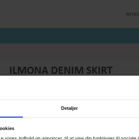
NYHE
LLEKTION
STRØMPEBUKSER
MÅNEDENS GODE TILBUD
 MILDE
STRØMPEBUKSER 60 DEN
JULI MÅNEDS GODE TILBUD
 MILDE ETC
STRØMPEBUKSER 130 DEN
JUNI MÅNEDS GODE TIBUD
NS
MAJ MÅNEDS GODE TILBUD
OLER
ILMONA DENIM SKIRT
Produktnummer: SS26-KH-022
Førpris
DKK 779,-
Pris
DKK 465,-
Detaljer
Vælg størrelse:
Vælg antal:
1
ookies
se vores indhold og annoncer, til at vise dig funktioner til sociale