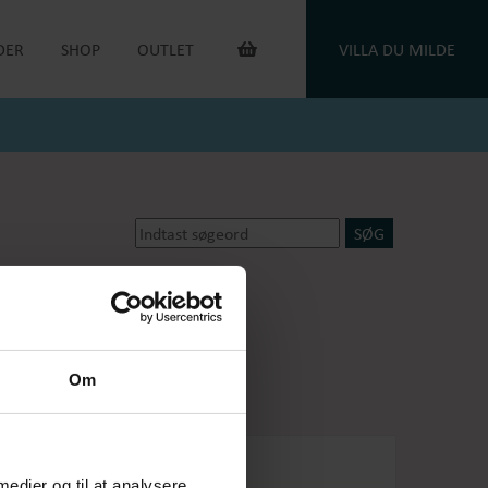
DER
SHOP
OUTLET
VILLA DU MILDE
INTERIØR & ANDET
OUTLET VARER
DUGE
DU MILDE
TOILETTASKER
DU MILDE ETC.
TÆPPER
NATKJOLER & HYGGESÆT
PUDER
ONE OF A KIND
KAFFEVARMERE
SMYKKER
NEGLELAK
HANDSKER
dsker
Oejbro striksokker
OEJBRO STRIKSOKKER
UNIKASTRIK & OPSKRIFTER
GAVEKORT
Om
PLEJEPRODUKTER
DELIKATESSE
RETURLABEL
 medier og til at analysere