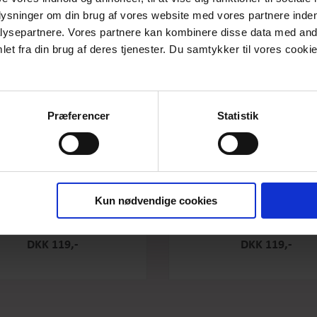
plysninger om din brug af vores website med vores partnere inden
ysepartnere. Vores partnere kan kombinere disse data med andr
et fra din brug af deres tjenester. Du samtykker til vores cookie
Præferencer
Statistik
Kun nødvendige cookies
e Original - Salty Caramel - Stor
Box the original - Raspberry -
DKK 119,-
DKK 119,-