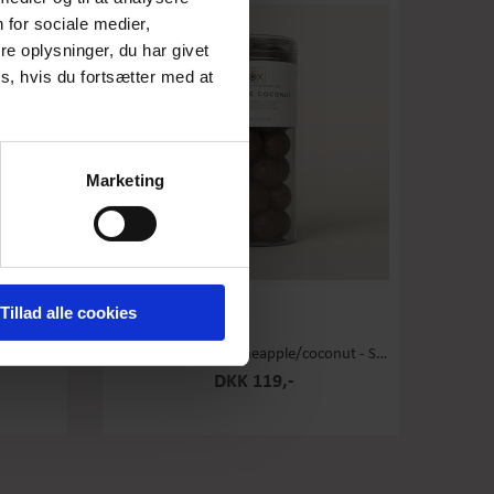
 for sociale medier,
e oplysninger, du har givet
s, hvis du fortsætter med at
Marketing
Tillad alle cookies
 Stor
Box the Original - Pineapple/coconut - Stor
DKK 119,-