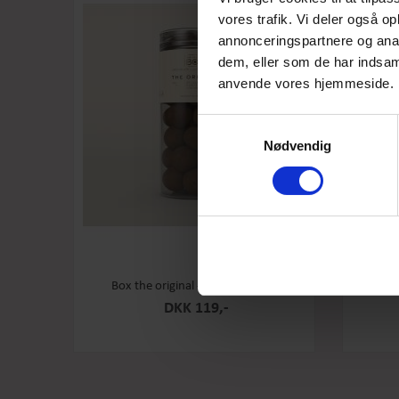
vores trafik. Vi deler også o
annonceringspartnere og anal
dem, eller som de har indsaml
anvende vores hjemmeside.
Samtykkevalg
Nødvendig
Box the original - Original - Stor
Box th
DKK 119,-