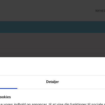
NYHE
LLEKTION
STRØMPEBUKSER
MÅNEDENS GODE TILBUD
 MILDE
STRØMPEBUKSER 60 DEN
JULI MÅNEDS GODE TILBUD
 MILDE ETC
STRØMPEBUKSER 130 DEN
JUNI MÅNEDS GODE TIBUD
NS
MAJ MÅNEDS GODE TILBUD
OLER
er
Kaffevarmere
Smykker
Neglelak
Han
jeprodukter
Delikatesse
Returlabel
Detaljer
ookies
se vores indhold og annoncer, til at vise dig funktioner til sociale