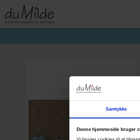
DU MILDE & DU MILDE ETC.
KVIST & HJORD
BASISKO
AW26-DUMILDE
AW26_KVIST&HJORD
BASIS DU
AW26-ETC
BLUSER
BASIS DU
BUKSER
CARDIGA
KJOLER
UNDERKJ
NEDERDELE
ULD
Samtykke
Denne hjemmeside bruger c
Vi bruger cookies til at tilpas