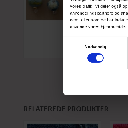
vores trafik. Vi deler også o
annonceringspartnere og anal
dem, eller som de har indsaml
anvende vores hjemmeside.
Samtykkevalg
Nødvendig
RELATEREDE PRODUKTER