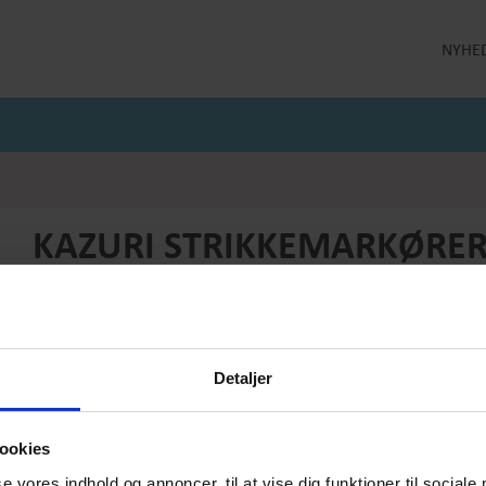
NYHE
LLEKTION
STRØMPEBUKSER
MÅNEDENS GODE TILBUD
 MILDE
STRØMPEBUKSER 60 DEN
JULI MÅNEDS GODE TILBUD
 MILDE ETC
STRØMPEBUKSER 130 DEN
JUNI MÅNEDS GODE TIBUD
NS
MAJ MÅNEDS GODE TILBUD
OLER
KAZURI STRIKKEMARKØRER
Produktnummer: TIL-03-102
Pris
DKK 125,-
Detaljer
Vælg størrelse:
Vælg antal:
One Size
1
ookies
PRODUKTBESKRIVELSE
se vores indhold og annoncer, til at vise dig funktioner til sociale