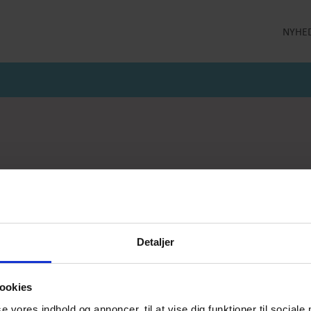
NYHE
LLEKTION
STRØMPEBUKSER
MÅNEDENS GODE TILBUD
 MILDE
STRØMPEBUKSER 60 DEN
JULI MÅNEDS GODE TILBUD
 MILDE ETC
STRØMPEBUKSER 130 DEN
JUNI MÅNEDS GODE TIBUD
NS
MAJ MÅNEDS GODE TILBUD
OLER
er
Kaffevarmere
Smykker
Neglelak
Han
jeprodukter
Delikatesse
Returlabel
Detaljer
ookies
se vores indhold og annoncer, til at vise dig funktioner til sociale