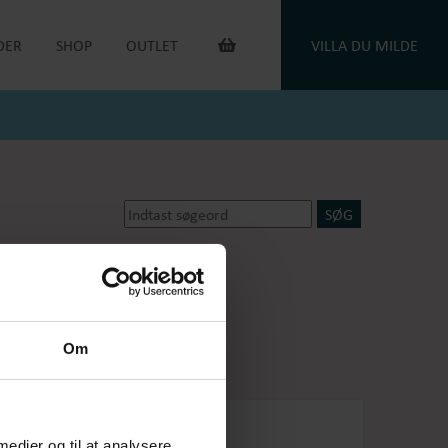
DER
SHOP
OUTLET
VILLA DU MILDE
INTERIØR & ANDET
OUTLET VARER
DUGE
DU MILDE
TOILETTASKER
DU MILDE ETC.
TÆPPER
NATKJOLER & HYGGESÆT
PUDER
ONE OF A KIND
KAFFEVARMERE
SMYKKER
NEGLELAK
HANDSKER
dsker
Oejbro striksokker
OEJBRO STRIKSOKKER
UNIKASTRIK & OPSKRIFTER
GAVEKORT
Om
PLEJEPRODUKTER
DELIKATESSE
RETURLABEL
 medier og til at analysere