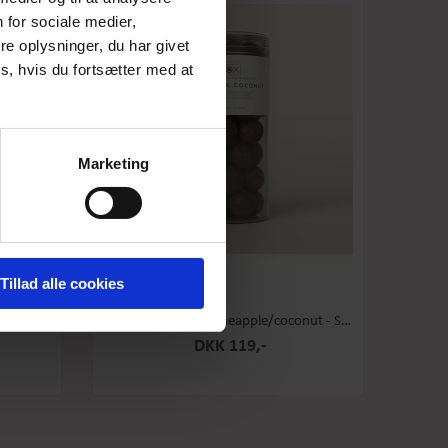
 for sociale medier,
e oplysninger, du har givet
s, hvis du fortsætter med at
Marketing
Tillad alle cookies
 Stor
Box the Original - Pineapple/coconut - Stor
DKK 119,-