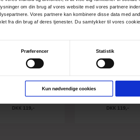
plysninger om din brug af vores website med vores partnere inden
ysepartnere. Vores partnere kan kombinere disse data med andr
et fra din brug af deres tjenester. Du samtykker til vores cookie
Præferencer
Statistik
Kun nødvendige cookies
e Original - Salty Caramel - Stor
Box the original - Raspberry -
DKK 119,-
DKK 119,-