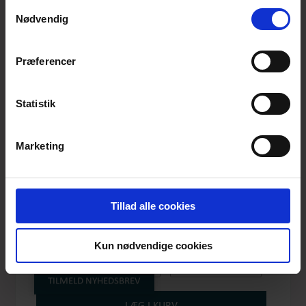
anvende vores hjemmeside.
Samtykkevalg
Nødvendig
Præferencer
Statistik
Marketing
GAVEKORT
Produktnummer: GAV-01-004
Tillad alle cookies
Pris
DKK 400,-
Kun nødvendige cookies
Vælg størrelse:
Vælg antal:
400 kr.
1
TILMELD NYHEDSBREV