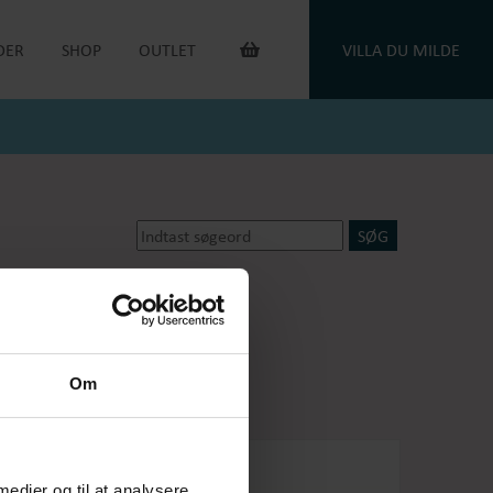
DER
SHOP
OUTLET
VILLA DU MILDE
INTERIØR & ANDET
OUTLET VARER
DUGE
DU MILDE
TOILETTASKER
DU MILDE ETC.
TÆPPER
NATKJOLER & HYGGESÆT
PUDER
ONE OF A KIND
KAFFEVARMERE
SMYKKER
NEGLELAK
HANDSKER
dsker
Oejbro striksokker
OEJBRO STRIKSOKKER
UNIKASTRIK & OPSKRIFTER
GAVEKORT
Om
PLEJEPRODUKTER
DELIKATESSE
RETURLABEL
 medier og til at analysere