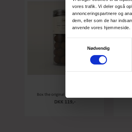
vores trafik. Vi deler også o
annonceringspartnere og anal
dem, eller som de har indsaml
anvende vores hjemmeside.
Samtykkevalg
Nødvendig
Box the original - Original - Stor
Box th
DKK 119,-