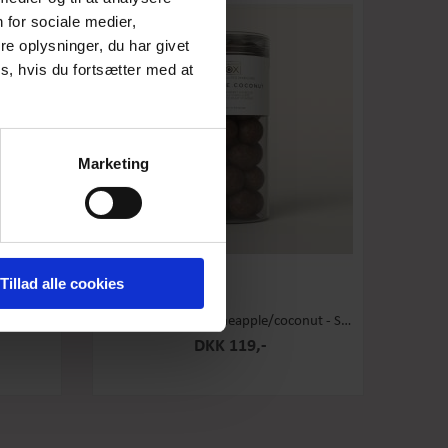
 for sociale medier,
e oplysninger, du har givet
s, hvis du fortsætter med at
Marketing
Tillad alle cookies
 Stor
Box the Original - Pineapple/coconut - Stor
DKK 119,-