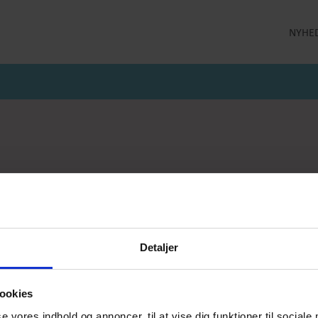
NYHE
LLEKTION
STRØMPEBUKSER
MÅNEDENS GODE TILBUD
 MILDE
STRØMPEBUKSER 60 DEN
JULI MÅNEDS GODE TILBUD
 MILDE ETC
STRØMPEBUKSER 130 DEN
JUNI MÅNEDS GODE TIBUD
NS
MAJ MÅNEDS GODE TILBUD
OLER
er
Kaffevarmere
Smykker
Neglelak
Han
jeprodukter
Delikatesse
Returlabel
Detaljer
ookies
se vores indhold og annoncer, til at vise dig funktioner til sociale