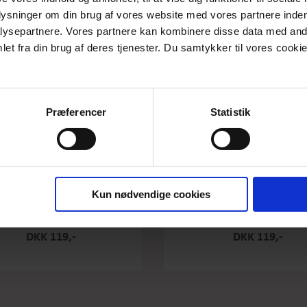
plysninger om din brug af vores website med vores partnere inden
ysepartnere. Vores partnere kan kombinere disse data med andr
et fra din brug af deres tjenester. Du samtykker til vores cookie
Præferencer
Statistik
Kun nødvendige cookies
e Original - Salty Caramel - Stor
Box the original - Raspberry -
DKK 119,-
DKK 119,-