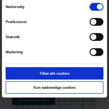
anvende vores hjemmeside.
Samtykkevalg
DU MILDE
DU MILDE ETC
KVIST&HJORD
Nødvendig
Præferencer
KVIST&HJORD
Statistik
Marketing
Tillad alle cookies
Kun nødvendige cookies
TILMELD NYHEDSBREV