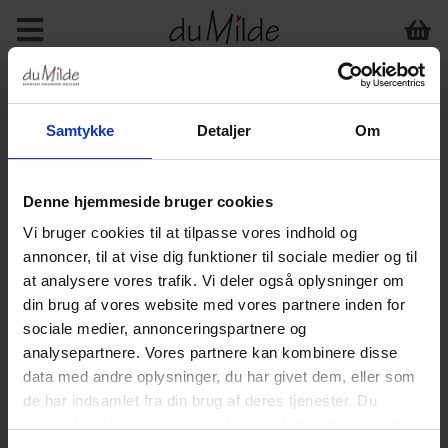
MÅLESKEMA
Samtykke
Detaljer
Om
Velkommen til vores størrelsesguide, som vi håber, vil
hjælpe dig med at vælge den rigtige størrelse i vores
Denne hjemmeside bruger cookies
modeller.
Vi bruger cookies til at tilpasse vores indhold og
Målene i skemaet forneden - er de mål, som de
annoncer, til at vise dig funktioner til sociale medier og til
færdigsyede kjoler/styles har. Du skal være opmærkom på,
at vores mål er halve mål (pånær kjolernes længde).
at analysere vores trafik. Vi deler også oplysninger om
Derfor skal de ganges med 2 - når du sammenligner målet
din brug af vores website med vores partnere inden for
med f.eks. dit mål rundt om hele brystet/ryggen.
sociale medier, annonceringspartnere og
analysepartnere. Vores partnere kan kombinere disse
Er du i tvivl om din størrelse - så er du naturligvis altid
data med andre oplysninger, du har givet dem, eller som
meget velkommen til at kontakte os via mail eller telefon,
så skal vi prøve at hjælpe dig yderligere.
de har indsamlet fra din brug af deres tjenester. Du
samtykker til vores cookies, hvis du fortsætter med at