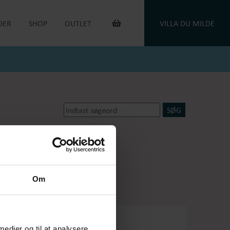
DER
SHOP
OUTLET
VILLA DU MILDE
INTERIØR & ANDET
OUTLET VARER
DUGE
DU MILDE
TOILETTASKER
DU MILDE ETC.
TÆPPER
NATKJOLER & HYGGESÆT
PUDER
ONE OF A KIND
KAFFEVARMERE
SMYKKER
NEGLELAK
HANDSKER
dsker
Oejbro striksokker
OEJBRO STRIKSOKKER
UNIKASTRIK & OPSKRIFTER
GAVEKORT
Om
PLEJEPRODUKTER
DELIKATESSE
RETURLABEL
 medier og til at analysere