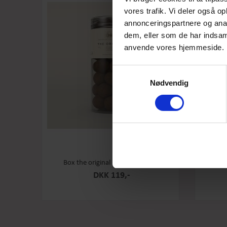
vores trafik. Vi deler også o
annonceringspartnere og anal
dem, eller som de har indsaml
anvende vores hjemmeside.
Samtykkevalg
Nødvendig
Box the original - Original - Stor
Box th
DKK 119,-