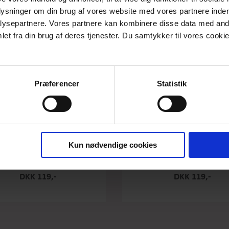
plysninger om din brug af vores website med vores partnere inden
ysepartnere. Vores partnere kan kombinere disse data med andr
et fra din brug af deres tjenester. Du samtykker til vores cookie
Præferencer
Statistik
Kun nødvendige cookies
e Original - Salty Caramel - Stor
Box the original - Raspberry -
DKK 119,-
DKK 119,-