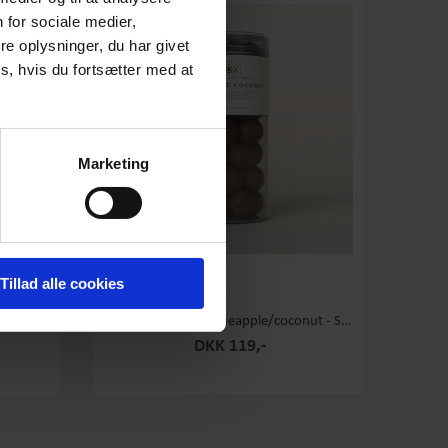
 for sociale medier,
e oplysninger, du har givet
s, hvis du fortsætter med at
Marketing
Tillad alle cookies
 Stor
Box the Original - Pineapple/coconut - Stor
DKK 119,-