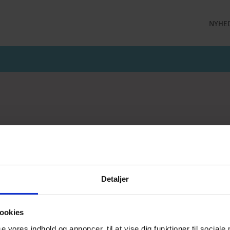
NYHE
LLEKTION
STRØMPEBUKSER
MÅNEDENS GODE TILBUD
 MILDE
STRØMPEBUKSER 60 DEN
JULI MÅNEDS GODE TILBUD
 MILDE ETC
STRØMPEBUKSER 130 DEN
JUNI MÅNEDS GODE TIBUD
NS
MAJ MÅNEDS GODE TILBUD
OLER
er
Kaffevarmere
Smykker
Neglelak
Han
jeprodukter
Delikatesse
Returlabel
Detaljer
ookies
se vores indhold og annoncer, til at vise dig funktioner til sociale