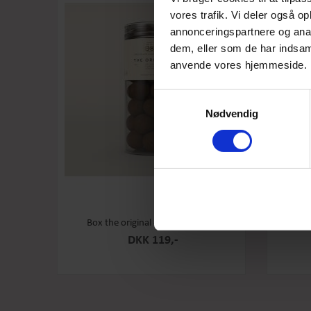
vores trafik. Vi deler også o
annonceringspartnere og anal
dem, eller som de har indsaml
anvende vores hjemmeside.
Samtykkevalg
Nødvendig
Box the original - Original - Stor
Box th
DKK 119,-