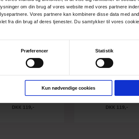
plysninger om din brug af vores website med vores partnere inden
ysepartnere. Vores partnere kan kombinere disse data med andr
et fra din brug af deres tjenester. Du samtykker til vores cookie
Præferencer
Statistik
Kun nødvendige cookies
e Original - Salty Caramel - Stor
Box the original - Raspberry -
DKK 119,-
DKK 119,-