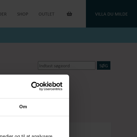
DER
SHOP
OUTLET
VILLA DU MILDE
INTERIØR & ANDET
OUTLET VARER
DUGE
DU MILDE
TOILETTASKER
DU MILDE ETC.
TÆPPER
NATKJOLER & HYGGESÆT
PUDER
ONE OF A KIND
KAFFEVARMERE
SMYKKER
NEGLELAK
HANDSKER
dsker
Oejbro striksokker
OEJBRO STRIKSOKKER
UNIKASTRIK & OPSKRIFTER
GAVEKORT
Om
PLEJEPRODUKTER
DELIKATESSE
RETURLABEL
 medier og til at analysere