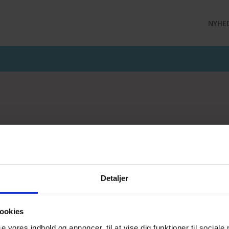
NYHE
LLEKTION
STRØMPEBUKSER
MÅNEDENS GODE TILBUD
 MILDE
STRØMPEBUKSER 60 DEN
JULI MÅNEDS GODE TILBUD
 MILDE ETC
STRØMPEBUKSER 130 DEN
JUNI MÅNEDS GODE TIBUD
NS
MAJ MÅNEDS GODE TILBUD
OLER
er
Kaffevarmere
Smykker
Neglelak
Han
jeprodukter
Delikatesse
Returlabel
Detaljer
ookies
se vores indhold og annoncer, til at vise dig funktioner til sociale