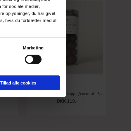
 for sociale medier,
e oplysninger, du har givet
s, hvis du fortsætter med at
Marketing
Tillad alle cookies
 Stor
Box the Original - Pineapple/coconut - Stor
DKK 119,-