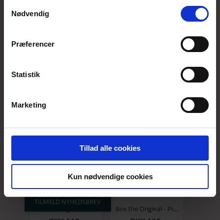
anvende vores hjemmeside.
Samtykkevalg
Nødvendig
Præferencer
Box the original - Original - Stor
Box the Original - Salty Caramel - Stor
DKK 119,-
DKK 119,-
Statistik
Marketing
Tillad alle cookies
Kun nødvendige cookies
TILMELD NYHEDSBREV
Box the original - Raspberry - Stor
Box the Original - Pineapple/coconut - Stor