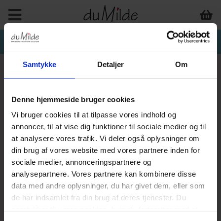
Samtykke
Detaljer
Om
Denne hjemmeside bruger cookies
INTERIØR & ANDET
Vi bruger cookies til at tilpasse vores indhold og
annoncer, til at vise dig funktioner til sociale medier og til
at analysere vores trafik. Vi deler også oplysninger om
din brug af vores website med vores partnere inden for
sociale medier, annonceringspartnere og
analysepartnere. Vores partnere kan kombinere disse
data med andre oplysninger, du har givet dem, eller som
de har indsamlet fra din brug af deres tjenester. Du
samtykker til vores cookies, hvis du fortsætter med at