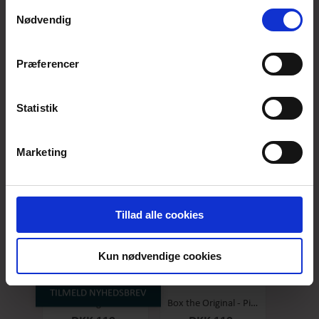
anvende vores hjemmeside.
Samtykkevalg
Nødvendig
Præferencer
Box the original - Original - Stor
Box the Original - Salty Caramel - Stor
DKK 119,-
DKK 119,-
Statistik
Marketing
Tillad alle cookies
Kun nødvendige cookies
TILMELD NYHEDSBREV
Box the original - Raspberry - Stor
Box the Original - Pineapple/coconut - Stor