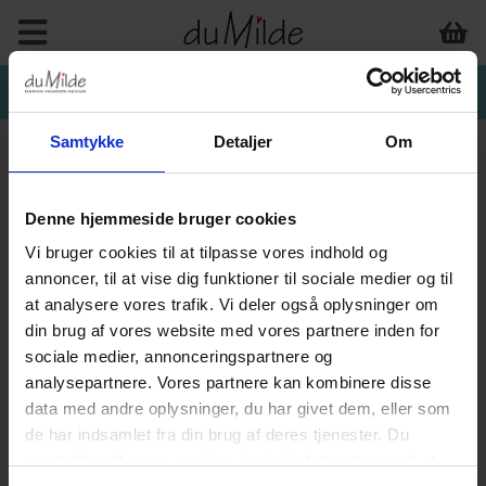
Samtykke
Detaljer
Om
Denne hjemmeside bruger cookies
INTERIØR & ANDET
Vi bruger cookies til at tilpasse vores indhold og
annoncer, til at vise dig funktioner til sociale medier og til
at analysere vores trafik. Vi deler også oplysninger om
din brug af vores website med vores partnere inden for
sociale medier, annonceringspartnere og
analysepartnere. Vores partnere kan kombinere disse
data med andre oplysninger, du har givet dem, eller som
de har indsamlet fra din brug af deres tjenester. Du
samtykker til vores cookies, hvis du fortsætter med at