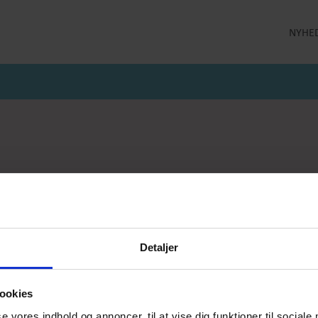
NYHE
LLEKTION
STRØMPEBUKSER
MÅNEDENS GODE TILBUD
 MILDE
STRØMPEBUKSER 60 DEN
JULI MÅNEDS GODE TILBUD
 MILDE ETC
STRØMPEBUKSER 130 DEN
JUNI MÅNEDS GODE TIBUD
NS
MAJ MÅNEDS GODE TILBUD
OLER
er
Kaffevarmere
Smykker
Neglelak
Han
jeprodukter
Delikatesse
Returlabel
Detaljer
ookies
se vores indhold og annoncer, til at vise dig funktioner til sociale