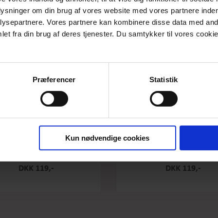
plysninger om din brug af vores website med vores partnere inden
ysepartnere. Vores partnere kan kombinere disse data med andr
et fra din brug af deres tjenester. Du samtykker til vores cookie
Præferencer
Statistik
Kun nødvendige cookies
e Original - Salty Caramel - Stor
Box the original - Raspberry -
DKK 119,-
DKK 119,-