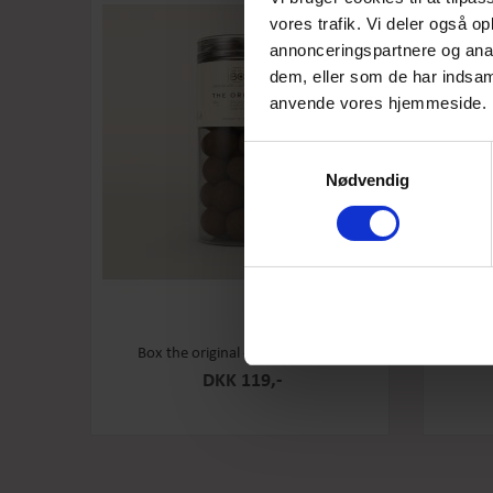
vores trafik. Vi deler også o
annonceringspartnere og anal
dem, eller som de har indsaml
anvende vores hjemmeside.
Samtykkevalg
Nødvendig
Box the original - Original - Stor
Box th
DKK 119,-