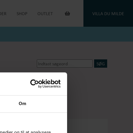
DER
SHOP
OUTLET
VILLA DU MILDE
INTERIØR & ANDET
OUTLET VARER
DUGE
DU MILDE
TOILETTASKER
DU MILDE ETC.
TÆPPER
NATKJOLER & HYGGESÆT
PUDER
ONE OF A KIND
KAFFEVARMERE
SMYKKER
NEGLELAK
HANDSKER
dsker
Oejbro striksokker
OEJBRO STRIKSOKKER
UNIKASTRIK & OPSKRIFTER
GAVEKORT
Om
PLEJEPRODUKTER
DELIKATESSE
RETURLABEL
 medier og til at analysere