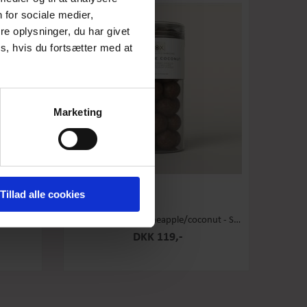
 for sociale medier,
e oplysninger, du har givet
s, hvis du fortsætter med at
Marketing
Tillad alle cookies
 Stor
Box the Original - Pineapple/coconut - Stor
DKK 119,-